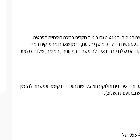
הסוויטה תוכננה במיוחד גם לעונת החורף , כך שתוכלו ליהנות מחופשה חמימה ורומנטית גם בימים הקרים.בריכת השחייה הפרטית 
מחוממת, הג׳קוזי ספא מבעבע מזמין  ויוצר אווירה אינטימית ומלאת רוגע.הגשם בחוץ רק מוסיף לקסם, בזמן שאתם מתפנקים במים 
החמים או מתכסים בשמיכה מול תאורה רכה ומוזיקה שקטה.זה המקום המושלם לברוח אליו לחופשת חורף זוגית , חמימה, שלווה ומלאת 
 בקבוק יין איכותי ,קפסולות למכונת אספרסו, חלב, תה וקפה.בנוסף סבונים איכותיים וחלוקי רחצה.לרשות האורחים קיימת אפשרות להזמין 
ש ובתוספת תשלום), 