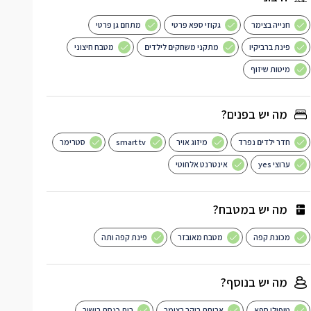
חנייה בצימר
גקוזי ספא פרטי
מתחם גן פרטי
פינת ברביקיו
מתקני משחקים לילדים
מטבח חיצוני
מיטות שיזוף
מה יש בפנים?
חדר ילדים נפרד
מיזוג אויר
smart tv
סטרימר
ערוצי yes
אינטרנט אלחוטי
מה יש במטבח?
מכונת קפה
מטבח מאובזר
פינת קפה ותה
מה יש בנוסף?
טיפולי ספא
ארוחת בוקר בצימר
בית כנסת בישוב