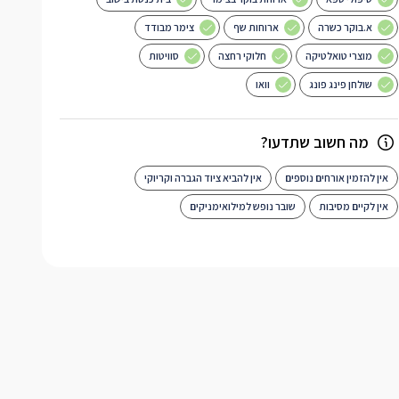
א.בוקר כשרה
ארוחות שף
צימר מבודד
מוצרי טואלטיקה
חלוקי רחצה
סוויטות
שולחן פינג פונג
וואו
מה חשוב שתדעו?
אין להזמין אורחים נוספים
אין להביא ציוד הגברה וקריוקי
אין לקיים מסיבות
שובר נופש למילואימניקים