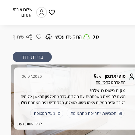
שלום אורח!
התחבר
טל
התקשרו עכשיו
שיתוף
בחירת חדר
5
מוטי ארגמן
06.07.2026
/5
התארחנו ב
הסוויטה
מקום פשוט מושלם!
הגענו לחופשה משפחתית עם הילדים. כבר מהטלפון הראשון טל היה
כל כך אדיב המקום עצמו פשוט מושלם, הכל חדש ויפה המתחם כולו
מצוחצחהמים בבריכה צלולים ונקים מאודבעלי המקום אדיבים ודואגים
המציאות יותר יפה מהתמונות
מעל המצופה
שבאמת יהיה לנו כייףמבחינתי ציון 1,000תודה רבה עוד נחזור בעז"ה
לכל החוות דעת