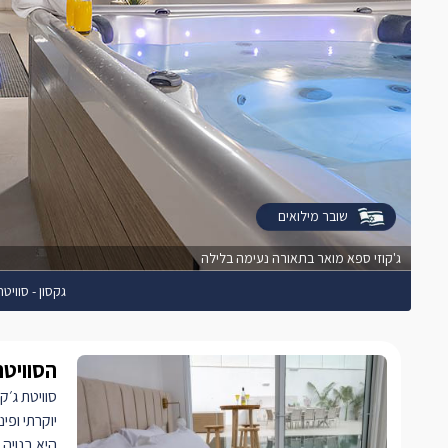
שובר מילואים
ג'קוזי ספא מואר בתאורה נעימה בלילה
גקסון - סוויט
הסוויטה
סוויטת ג׳ק
יוקרתי ופינ
היא בנויה 