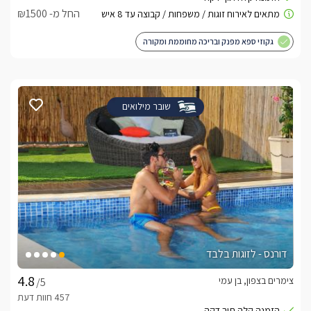
החל מ- ₪1500
גקוזי ספא מפנק ובריכה מחוממת ומקורה
שובר מילואים
דורנס - לזוגות בלבד
צימרים בצפון, בן עמי
/5