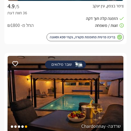
צימר בצפון, עין יעקב
/5
החל מ- ₪1800
בריכה פרטית מחוממת מקורה, גקוזי ספא וסאונה
שובר מילואים
שרדונה- Chardonnay