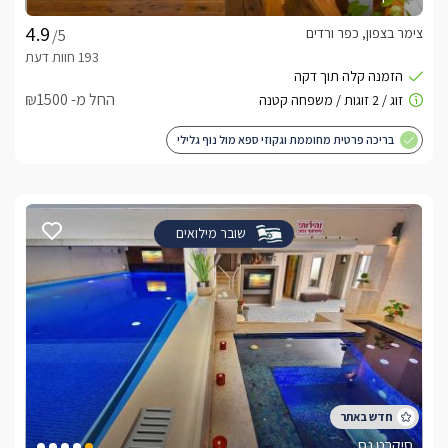
צימר בצפון, כפר ורדים
/5
החל מ- ₪1500
בריכה פרטית מחוממת וגקוזי ספא מול נוף גלילי
שובר מילואים
סיקרט נס