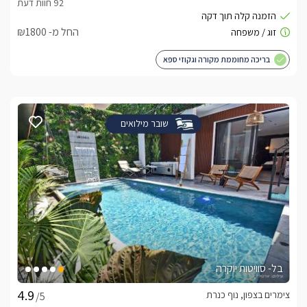
החל מ- ₪1800
בריכה מחוממת מקורה וגקוזי ספא
שובר מילואים
בל- סוויטות יוקרה
צימרים בצפון, נוף כנרת
/5