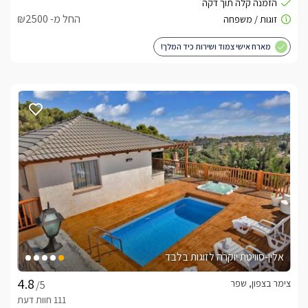
החל מ- ₪2500
מארח אישי צמוד ושירות כיד המלך!
אלין-סוויטת יוקרה לזוגות בלבד
צימר בצפון, שפר
/5