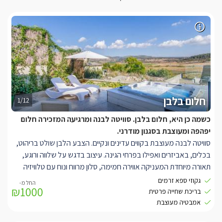
חלום בלבן
1/12
כשמה כן היא, חלום בלבן. סוויטה לבנה ומרגיעה המזכירה חלום
יפהפה ומעוצבת בסגנון מודרני.
סוויטה לבנה מעוצבת בקווים עדינים ונקיים. הצבע הלבן שולט בריהוט,
בכלים, באביזרים ואפילו בפרחי הגינה. עיצוב בדגש על שלווה ורוגע,
תאורה מיוחדת המעניקה אווירה חמימה, סלון מרווח ונוח עם טלוויזיה
LCD וערוצי HOT, אינטרנט אלחוטי, בר אוכל מודרני, במקלחת כיור
גקוזי ספא זרמים
₪1000
בסגנון העיצוב של פיליפ סטארק.
בריכת שחייה פרטית
מטבח מאובזר הכולל מקרר, מכונת קפה, מיקרו תנור, כיריים חשמליות,
אמבטיה מעוצבת
טוסטר משולשים, טוסטר קופץ. ג'קוזי ענק, חדר רחצה עם מגבות