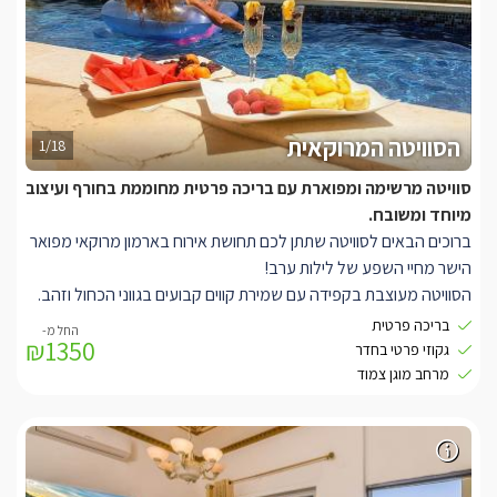
הסוויטה המרוקאית
1/18
סוויטה מרשימה ומפוארת עם בריכה פרטית מחוממת בחורף ועיצוב
מיוחד ומשובח.
ברוכים הבאים לסוויטה שתתן לכם תחושת אירוח בארמון מרוקאי מפואר
הישר מחיי השפע של לילות ערב!
הסוויטה מעוצבת בקפידה עם שמירת קווים קבועים בגווני הכחול וזהב.
השקעה במשחקי תאורה מיוחדים בגוונים כחולים, אינטימיים ומרהיבים.
בריכה פרטית
₪1350
סלון אותנטי הנותן תחושה של מלכים מרוקאיים, טלוויזיה LCD עם חיבור
גקוזי פרטי בחדר
HOT, אינטרנט אלחוטי, בר ישיבה, מיזוג אוויר. הסוויטה מאובזרת
מרחב מוגן צמוד
במגבות חלוקים וסבונים, ג'קוזי פנימי גדול, מטבחון מאובזר במכונת
קפה, מיקרוגל, כיריים חשמליות, טוסטר קופץ, טוסטר משולשים, כלי
אוכל בעיצובים משובחים ופינוקים טעימים. בחצר החיצונית, הפרטית
והמוצנעת של הסוויטה תוכלו ליהנות מבריכה מרשימה מעוצבת