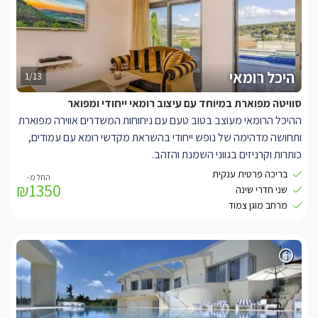
ומיוחדת עם גימור פסיפס ועיטור של בת ים מול הנוף של הר הכרמל
ונחל חרובים. לצד הבריכה תוכלו למצוא צמחייה באווירה כפרית, פינת
ישיבה ומיטות שיזוף נוחות.
***החלונות על פי סגנון העיצוב המרוקאי מקומרים ולכן לא ניתן בבוקר
להחשיך את החדר לחלוטין
היכל רומאי
1/13
סוויטה מפוארת במיוחד עם עיצוב רומאי ייחודי ומפואר
ההיכל הרומאי מעוצב בטוב טעם עם ניחוחות המשדרים אווירה מפוארת
ותחושה מדהימה של נופש ייחודי בהשראת מקדשי רומא עם עמודים,
כותרות וקרניזים בגווני השמנת והזהב.
בסוויטה היוקרתית תמצאו ג'קוזי, מיטה זוגית גדולה (מטר שמונים),
בריכה פרטית ענקית
₪1350
מטבח מאובזר היטב עם מקרר, מכונת קפה, מיקרו תנור, כריים
שני חדרי שינה
חשמליות, טוסטר משולשים, טוסטר קופץ.
מרחב מוגן צמוד
סוויטה זו תיקח אותכם לאולימפוס!
באזור החוץ של הסוויטה תוכלו מתחם גינה מפוארת עם חצר ובריכה
פרטית גדולה במיוחד (7X2.5), נוף מרהיב אל הרי הכרמל.
** הבריכה לא מחוממת בין נובמבר למרץ.