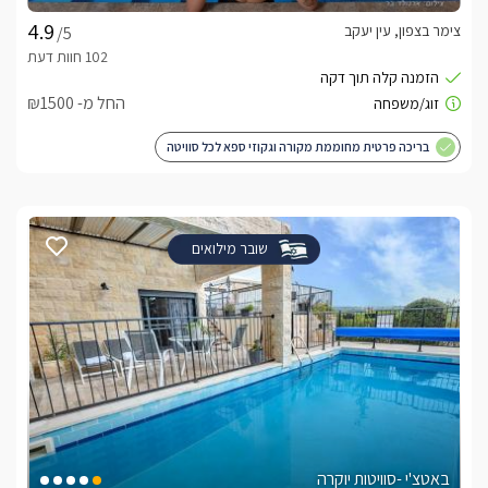
צימר בצפון, עין יעקב
/5
החל מ- ₪1500
בריכה פרטית מחוממת מקורה וגקוזי ספא לכל סוויטה
שובר מילואים
באטצ'י -סוויטות יוקרה