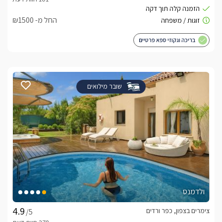
החל מ- ₪1500
בריכה וגקוזי ספא פרטיים
שובר מילואים
ולדמנס
צימרים בצפון, כפר ורדים
/5