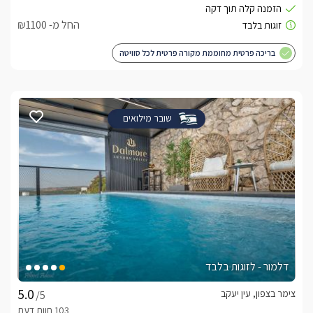
החל מ- ₪1100
בריכה פרטית מחוממת מקורה פרטית לכל סוויטה
שובר מילואים
דלמור - לזוגות בלבד
צימר בצפון, עין יעקב
/5