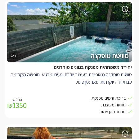
חלוקים וסבונים. חדר שינה לבן ומרגיע בעל מיטה זוגית נוחה מטר
שמונים. מיזוג אוויר. בחצר הפרטית של הסוויטה גקוזי ספא גדול
(2.20/2.20), בריכת שחייה פרטית, מיטות שיזוף ופינת ישיבה, ונוף
כפרי המשקיף להר הכרמל הירוק.
* הכניסה לסוויטה נמצאת מעל מפלס הרחוב - ישנן מדרגות (כ2.5
מטר)אל הכניסה - להולכי הרחוב אין זווית ראייה אל פנים או חצר
הסוויטה, אך לאלו המעדיפים ישנו וילון חיצוני שניתן לסגירה ל
פרטיות
מלאה.
סוויטת טוסקנה
1/7
*מול הסוויטה נבנה בית שאינו נראה בתמונות ומסתיר את הנוף
יחידה משפחתית מפנקת בגוונים מודרנים
סוויטת טוסקנה מאופיינת בעיצוב יוקרתי נעים ומרגיע. חופשה מקסימה
עם אווירה יוקרתית ופאר אין סופי.
בסוויטה היוקרתית תוכלו למצוא
שני חדרי שינה עם מיטות זוגיות, חדר
בריכת זרמים מפנקת
₪1350
רחצה משותף עם מקלחון עיסוי, סלון, מטבח מאובזר עם מקרר, מכונת
סוויטה מעוצבת
קפה, מיקרו תנור, כיריים חשמליות, מטוסטר משולשים, טוסטר
מרחב מוגן צמוד
קופץ.
מנורות בדולח.
ׁבמתחם החצר הפרטית ישנה בריכת זרמים מפנקת באורך של 4 מטר.