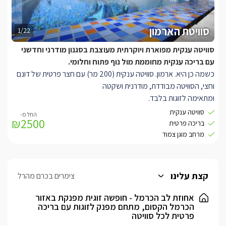
סוויטת הארמון
1/22
סוויטה ענקית מפוארת ויוקרתית מעוצבת בסגנון מודרני וחדשני
עם בריכה ענקית מחוממת מול נוף פתוח וחלומי.
כשמה כן היא. ארמון. סוויטה ענקית (200 מר) עם חצר פרטית של דונם
וחצי, הסוויטה מבודדת, מודרנית ושקטה
ומתאימה לזוגות בלבד.
סוויטה ענקית
₪2500
עיצוב הסוויטה בלבן מודרני מרגיע ומעניק תחושת רוגע וחלום. סלון ענק
בריכה פרטית
בעל מרחב גדול עם ספה ענקית ונוחה אל מול חלונות מסך המשקיפים
מרחב מוגן צמוד
אל נוף ירוק מרהיב וציורי. בסלון יציאה למרפסת תלויה מול הנוף, בר
משקאות מעוגל מהודר וגדול עם כיסאות בר נוחים. תאורה מרגיעה
וחמימה, מיזוג אוויר.
קצת עלינו
צימרים בכרם מהרל
פינת אוכל המכילה שולחן וכיסאות נוחים ומהודרים. מטבח לבן ומרווח ובו
אי מרכזי עם בר לארוחות קלות, מקרר, תנור אפיה, מיקרו, מכונת קפה,
אחוזת לב הכרמל - חופשה זוגית מפנקת באזור
הכרמל הקסום, מתחם מפנק לזוגות עם בריכה
קומקום חשמלי, פינת קפה ותה. בנוסף קיימת פינת סלון חמימה
פרטית לכל סוויטה
ומשפחתית לצפייה בטלוויזיה 65 אינץ' וחיבורים לערוצי HOT, אינטרנט