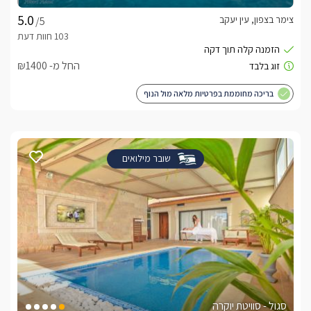
בתיאום מראש ובתוספת תשלום תוכלו ליהנות ממגוון פינוקים 
צימר בצפון, עין יעקב
נוספים, בהם ארוחת בוקר עשירה ומגוונת וטיפולים ועיסויים 
/5
מקצועיים שירימו את החופשה לרמה אחרת.
החל מ- ₪1400
מיקום
בריכה מחוממת בפרטיות מלאה מול הנוף
הישוב הקהילתי ביריה מוקף ערים (צפת, ראש פינה, עמוקה וכו...) , 
אטרקציות ומסלולי טיולים רבים. תוכלו לצאת לטייל ביער ביריה 
המפורסם, לבקר בסמטאות צפת העתיקה או המושבה ראש פינה, 
לרכב על סוסים בחווה סמוכה, לצאת למסלולי טיולי טרקטורונים, 
שובר מילואים
ג'יפים, לטייל במסלולי הליכה ועוד אטרקציות רבות. כ12 דקות 
נסיעה ממירון
מה חשוב לדעת?
* ניתן להזמין סוויטה אחת עם בריכה פרטית בתיאום מול המארח 
ובמחיר שונה.* הבריכה ניתנת לשימוש בפרטיות בתיאום 
מראש.*בתאום מול המארח ניתן להזמין את המתחם לעד 12 
*קיימת אפשרות לקבל מיטות ולולים להלנת ילדים בתיאום 
סגול - סוויטת יוקרה