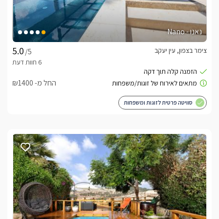
נאנו - Nano
צימר בצפון, עין יעקב
/5
החל מ- ₪1400
סוויטה פרטית לזוגות ומשפחות