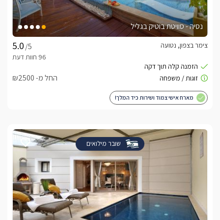
נסיה - סוויטת בוטיק בגליל
צימר בצפון, נטועה
/5
החל מ- ₪2500
מארח אישי צמוד ושירות כיד המלך!
שובר מילואים