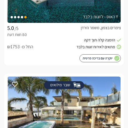
Y האוס - לזוגות בלבד
צימרים בצפון, משמר הירדן
/5
החל מ- ₪1753
יוקרה עם בריכה פרטית
שובר מילואים