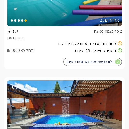
אחוזת נתיב
צימר בצפון, נטועה
/5
החל מ- ₪4000
וילת נופש מושלמת עם 8 חדרי שינה