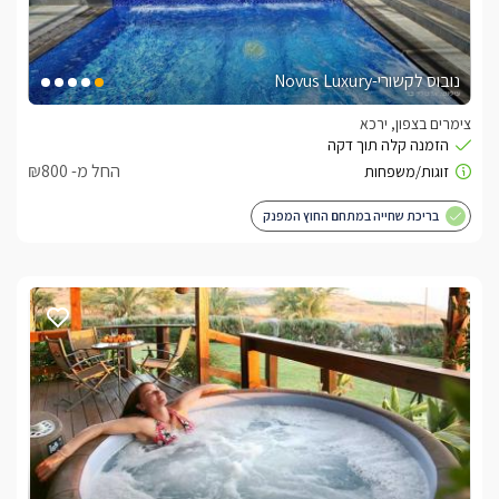
נובוס לקשורי-Novus Luxury
צימרים בצפון, ירכא
החל מ- ₪800
בריכת שחייה במתחם החוץ המפנק