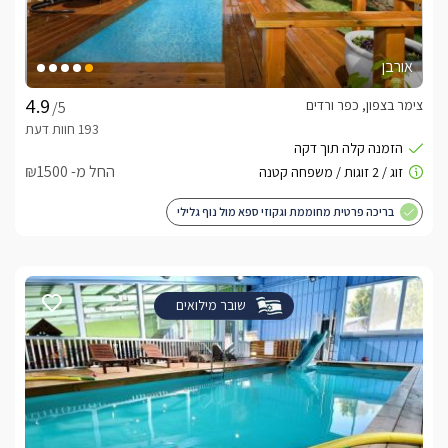
אורבן
צימר בצפון, כפר ורדים
/5
החל מ- ₪1500
בריכה פרטית מחוממת וגקוזי ספא מול נוף גלילי
שובר מילואים