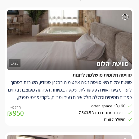
סוויטת יהלום
1/25
סוויטה חלומית מושלמת לזוגות
סוויטת יהלום היא סוויטה זוגית אינטימית בסגנון סטודיו, השוכנת בסמוך
ליער ומציעה אווירה פסטורלית ושקטה במיוחד. הסוויטה מעוצבת בקווים
כפריים חמימים וכוללת חלל אירוח נעים ומרווח, ג'קוזי פנימי מפנק,
מטבחון מאובזר ופינת ישיבה המשקיפה אל הנוף הירוק. זהו המקום
60 מ"ר open space
₪950
המושלם לזוגות המבקשים ליהנות מחופשה רומנטית, פרטית ורגועה
בריכה במתחם בגודל 7.5X3.5
בלב הטבע.
מושלם לזוגות
הסוויטה בנויה כחלל פתוח ומרווח, מתאימה לעד 6 אנשים, במרכז
הסוויטה מחכה לכם סלון ישיבה נוח ומזמין הכולל ספה גדולה בגווני