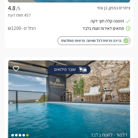
הרגועה הופכים אותה לבחירה אידיאלית עבור זוגות המחפשים 
צימרים בצפון, בן עמי
/5
סוויטת ספיר – אידיאלית למשפחותסוויטה משפחתית מרווחת 
המחולקת לשני אזורים נפרדים – חדר שינה זוגי לצד סלון נעים עם 
החל מ- ₪1200
ספה נפתחת. בנוסף תיהנו מפינת אוכל, מטבחון וחדר רחצה, כך 
שהסוויטה מעניקה שילוב מושלם בין נוחות, מרחב ופרטיות 
בריכה פרטית לכל סוויטה. פרטיות מוחלטת!
מתחם חוץ
שובר מילואים
אזור החוץ כולל בריכת שחייה , מפנקת (מחוממת ומקורה בחורף), 
עם קירוי חשמלי שניתן לפתוח ולסגור לפי הצורך, ערסלים נוחים, 
פינות ישיבה, מיטות שיזוף פזורות סביב וכורסת רביצה "נסיכה" 
מיוחדת ומפנקת במיוחד. בנוסף ישנה חצר  עם שולחן אוכל ועמדת  
BBQ , להנאה מושלמת.הבריכה ניתנת לשימוש בפרטיות בתיאום 
מראש.
ארוחות ועיסויים
דלמור - לזוגות בלבד