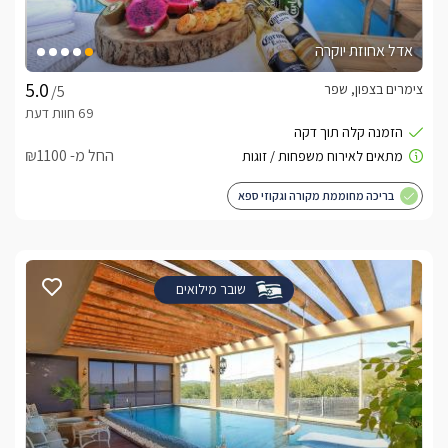
אדל אחוזת יוקרה
צימרים בצפון, שפר
/5
החל מ- ₪1100
בריכה מחוממת מקורה וגקוזי ספא
שובר מילואים