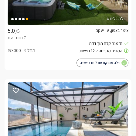
וילה גליתא
צימר בצפון, עין יעקב
/5
החל מ- ₪3000
וילה מפנקת עם 7 חדרי שינה