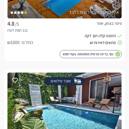
אלין-סוויטת יוקרה לזוגות בלבד
צימר בצפון, שפר
/5
החל מ- ₪1000
נוף. בריכה פרטית מחוממת. גקוזי ספא
שובר מילואים