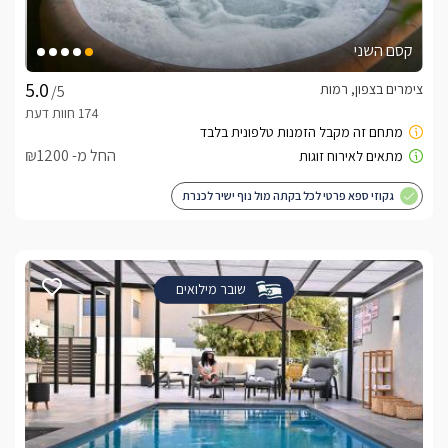
קסם השני
צימרים בצפון, רמות
/5
החל מ- ₪1200
גקוזי ספא פרטי לכל בקתה מול נוף ישיר לכנרת
שובר מילואים