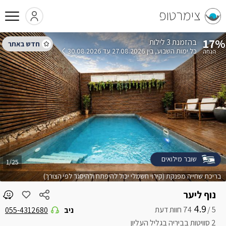
צימרטופ
17%
בהזמנת 3 לילות
כל ימות השבוע
בין 27.08.2026 עד 30.08.2026
שובר מילואים
1/25
בריכת שחייה מפנקת (קירוי חשמלי יכול להיפתח ולהיסגר לפי הצורך)
נוף ליער
4.9
5 /
ניב
055-4312680
2 סוויטות בביריה בגליל העליון