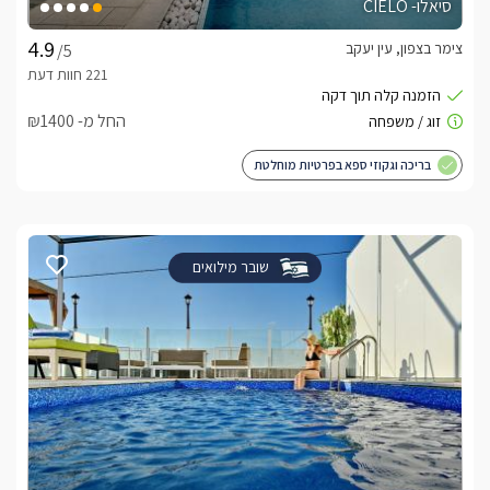
סיאלו- CIELO
צימר בצפון, עין יעקב
/5
החל מ- ₪1400
בריכה וגקוזי ספא בפרטיות מוחלטת
שובר מילואים