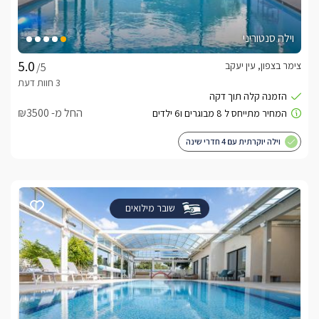
וילה סנטוריני
צימר בצפון, עין יעקב
/5
החל מ- ₪3500
וילה יוקרתית עם 4 חדרי שינה
שובר מילואים