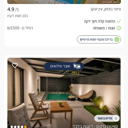
מראש.*לציבור הדתי ישנה אפשרות של קבלת פלטת שבת ומייחם 
צימר בצפון, עין יעקב
/5
לצפייה במדיניות ותנאי הזמנה -
לחצו כאן
החל מ- ₪1500
בריכה וגקוזי ספא פרטיים
לידיעתכם, הפרטים המוצגים באתר: התפוסה המחירים והמבצעים
מעודכנים ומאומתים. תוכלו לבדוק ולבצע הזמנה באהבה רבה ♥
שובר מילואים
לפרטים נוספים או שאלות אנחנו פה לשירותכם
בברכה, ניב -
055-4312680
לצפייה באטרקציות ומסעדות בקרבת נוף ליער -
לחצו
כאן
סוויטות נרקיס - לזוגות בלבד