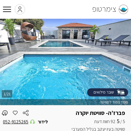
צימרטופ
שובר מילואים
1/21
ממד צמוד לסוויטה
פברז’ה- סוויטת יוקרה
5
5 /
לידור
052-9125265
סוויטה בעין יעקב בגליל המערבי