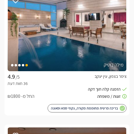
לידיעתכם, הפרטים המוצגים באתר: התפוסה המחירים והמבצעים
מעודכנים ומאומתים. תוכלו לבדוק ולבצע הזמנה באהבה רבה ♥
לפרטים נוספים או שאלות אנחנו פה לשירותכם
בברכה, לידור -
052-9125265
מילה בוטיק
לצפייה באטרקציות ומסעדות בקרבת פברז’ה- סוויטת
יוקרה -
לחצו כאן
צימר בצפון, עין יעקב
/5
החל מ- ₪1800
בריכה פרטית מחוממת מקורה, גקוזי ספא וסאונה