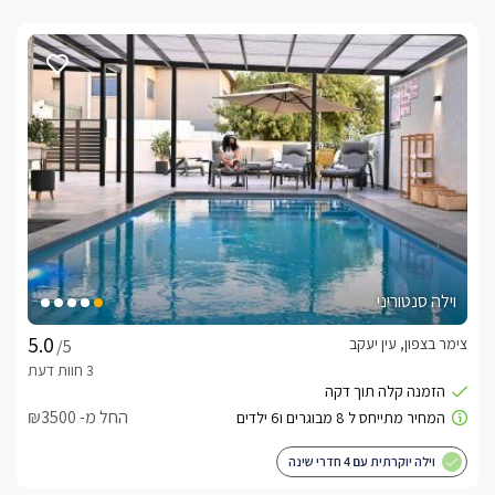
וילה סנטוריני
צימר בצפון, עין יעקב
/5
החל מ- ₪3500
וילה יוקרתית עם 4 חדרי שינה