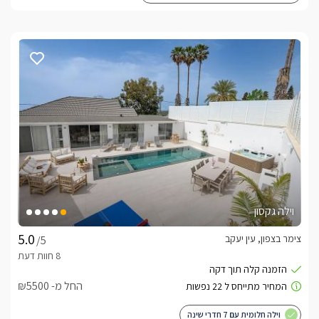
וילה גקסון
צימר בצפון, עין יעקב
/5
החל מ- ₪5500
וילה חלומית עם 7 חדרי שינה