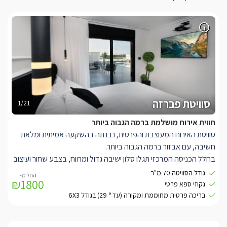
סוויטת פברזה
1/21
חווית אירוח מושלמת ברמה הגבוה ביותר
סוויטת האירוח המעוצבת והפרטית, נבנתה בהשקעה אמיתית ומלאת
חשיבה, עם אבזור ברמה הגבוה ביותר.
בחלל הכניסה המרכזי תגלו סלון ישיבה גדול ומרווח, בצבע שחור ועיצוב
יוקרתי וייחודי, עם שולחנות קפה מעוצבים וריצוף קלאסי למולם טלוויזיה
גודל הסוויטה 70 מ"ר
₪1800
גדולה במיוחד (75") חדישה וחכמה, מחוברת לכבלי HOT, נטפליקס,
גקוזי ספא פרטי
ואינטרנט אלחוטי.
בריכה פרטית מחוממת ומקורה (עד ° 29) בגודל 6X3
המטבח המאובזר עם ארונות שחורים, מקרר גדול, תנור אפיה, פינת
קפה ותה, מכונת אספרסו, וקפסולות איכותיות, ובר מים.