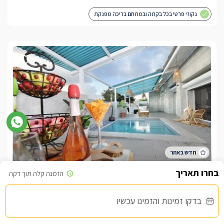
גקוזי פרטי בכל בקתה ובמתחם בריכה מפנקת
דרך המלך
צימר בצפון, עין יעקב
/5
בדקו זמינות והזמינו עכשיו
החל מ- ₪1400