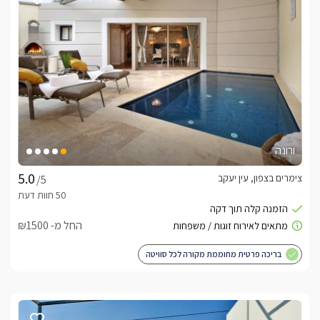
סוויטת פברזה היוקרתית בנויה ומעוצבת בדיוק המקסימאלי, ובעלת 
בה סלון ישיבה גדול ומרווח, עם שולחנות קפה מעוצבים למולם 
טלוויזיה גדולה במיוחד (75") חדישה וחכמה, מחוברת לכבלי HOT, 
המטבח מאובזר עם מקרר גדול, תנור אפיה, פינת קפה ותה, מכונת 
אספרסו, וקפסולות איכותיות, ובר מים. לצידו ניצבת פינת אוכל 
לסוויטה שני חדרי שינה זוגיים, עם מיטה זוגית רחבה, טלויזיה 
ורונה
חדר רחצה אסתטי וחדיש, מקלחון זכוכית זוגי קלאסי, שירותים, 
צימרים בצפון, עין יעקב
/5
שידת מראה עם ארונית ובה מגבות רכות ואיכותיות ותמרוקי רחצה 
ריחניים. 
החל מ- ₪1500
לא תוכלו להרגע מהנוף
בריכה פרטית מחוממת מקורה לכל סוויטה
המתחם המפנק והפרטי משתרע על שטח של כ200 מ"ר, מה 
במרכז החצר ניצבת בריכה שקועה מחוממת ומקורה בחודשי 
החורף, כאשר לצידה ג'קוזי ספא שקוע גם כן המשלימים האחד את 