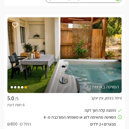
הסוויטה באחוזת נח
צימר בצפון, עין יעקב
/5
החל מ- ₪800