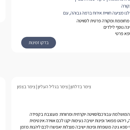
קורה
נו מציעה חוויית אירוח ברמה גבוהה, עם
ריך לחופשה המושלמת:
מחוממת ומקורה פרטית לסוויטה
 עם פינת ישיבה נוחה וטלוויזיה
נה נוסף לילדים
ספא פרטי
מאובזר היטב – כולל כיריים, תנור,
בישול ואפייה
ראשי עם מיטה זוגית רחבה ומפנקת
חדר שינה נוסף עם 2 מיטות יחיד – אידיאלי לילדים
רחצה מפוארים עם מקלחון, שירותים
וח איכותיים
ית הצופה לנוף עוצר נשימה –
צימר בדלתון
צימר בגליל העליון
צימר בצפון
קפה של בוקר או שקיעה
וויטה מעניקה שילוב מושלם של פרטיות,
ת ופינוק – לחופשה שלא תשכחו.
מחפשים חופשה רומנטית בלתי  נשכחת?  דרים בוטיק, היא הבחירה המושלמת עבורכם!סוויטה יוקרתית ומרווחת: מעוצבת בקפידה 
ומאובזרת בכל הדרוש לחוויה בלתי נשכחת.עיצוב רומנטי: תאורה רכה, ריהוט מפואר ופינות ישיבה נעימות יקנו לכם אווירה אינטימית 
וקסומה.פרטיות מוחלטת: בריכה פרטית מחוממת ומקורהלצידה ג'קוזי ספא גינה מטופחת ופינות ישיבה מוצלות יאפשרו לכם ליהנות מזמן 