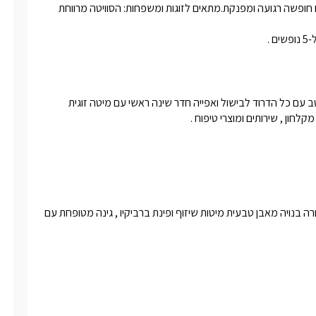
איכות יחד ללא הפרעות.שקט ושלווה: מיקום מיוחד בטבע יבטיח לכם חופשה רגועה ומפנקת.מתאים לזוגות ומשפחות: הסוויטה מרווחת 
סלון מרווח עם פינת ישיבה נוחה וטלוויזיה חכמה , מטבח מאובזר היטב עם כל הדרוד לבישול ואפייה חדר שינה ראשי עם מיטה זוגית 
בריכת שחייה פרטית מחוממת ומקורה לצידה גקוזי ספא מחומם ומקורה בנויה מאבן טבעית מיטות שיזוף ופינת ברביקיו , גינה מטופחת עם 