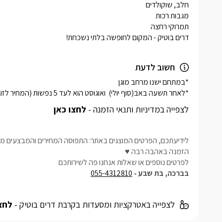
דרים בוטיק - המקום לחופשה בלתי נשכחת!
חשוב לדעת
*לאחר תשעה באב(סוף יולי)  ואוגוסט הוא לעד 5 נפשות (המחיר לזוג זהה) , להזמנות ליצור קשר עם המארחת.
לצפייה במדיניות ותנאי הזמנה -
לחצו כאן
לידיעתכם, הפרטים המוצגים באתר: התפוסה המחירים והמבצעים מעו
הזמנה באהבה רבה ♥
לפרטים נוספים או שאלות אנחנו פה לשירותכם
בברכה, בת שבע -
055-4312810
לצפייה באטרקציות ומסעדות בקרבת דרים בוטיק -
לחצו