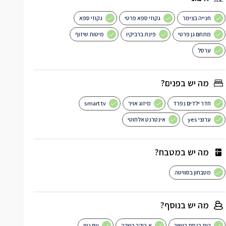
חנייה בצימר
גקוזי ספא פרטי
גקוזי ספא
מתחם גן פרטי
פינת ברביקיו
מיטות שיזוף
ערסל
מה יש בפנים?
חדר ילדים נפרד
מיזוג אויר
smart tv
ערוצי yes
אינטרנט אלחוטי
מה יש במטבח?
מטבחון בסוויטה
מה יש בנוסף?
בית כנסת בישוב
א.בוקר כשרה
עם נוף