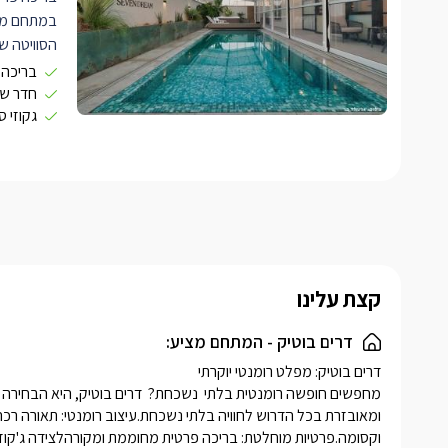
במתחם מ
הסוויטה של
כל מה שצ
בריכה 
סלון מרווח
חדר שי
גקוזי 
חכמהמטבח 
מקרר, כלי 
חדר שינה 
או חברים
שני חדרי 
ומוצרי טיפ
מרפסת פרט
קצת עלינו
מושלמת ל
רומנטיתהס
דרים בוטיק - המתחם מציע:
רוגע, נוחו