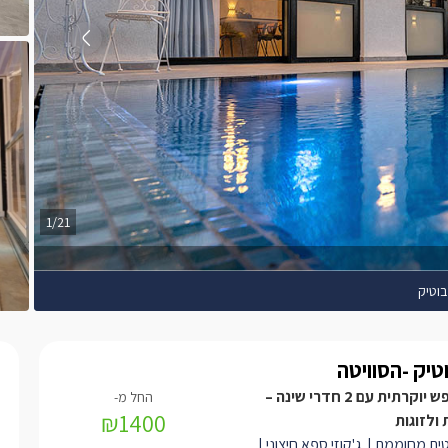
1/21
בוטיק
טיק -הסוויטה
סוויטת נופש יוקרתית עם 2 חדרי שינה –
₪1400
ולזוגות
ת מחוממת | ג'קוזי ספא חיצוני |