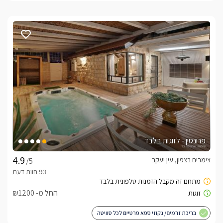
פרונסין - לזוגות בלבד
צימרים בצפון, עין יעקב
/5
החל מ- ₪1200
בריכת זרמים/ גקוזי ספא פרטיים לכל סוויטה