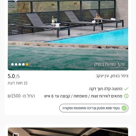
סוויטת האירוח "דלמור" בנויה במתחם פרטי לחלוטין, בעלת סלון 
ישיבה מעוצב עם טלוויזיה חכמה איכותית וחדישה המחוברת לכבלי 
YES, מטבחון מאובזר עם מכונת קפה, ופינת בר זוגית. לסוויטה חדר 
שינה פרטי במרכזו ניצבת מיטה זוגית מפנקת, למולה מראה 
מעוצבת וטלוויזיה. עם חדר רחצה אינטימי בו מקלחון ושירותים.
אזור החוץ הפרטי
לסוויטה איזור חוץ פרטי לחלוטין, מקורה. אליו תצאו הישר מסלון 
שקד סוויטת בוטיק
הסוויטה.עם מדשאה עליה פינות ישיבה מראטן, עם שולחנות קפה 
מעוצבים. במפלס העליון של החצר תפגשו בג'קוזי ספא פרטי 
צימר בצפון, עין יעקב
/5
ובריכת שחייה פרטית, מחוממת ומקורה בחודשי החורף. לצד 
הבריכה ניצבות זוג כורסאות ראטן אישיות, פינת ברביקיו, כסאות 
ושולחנות. 
החל מ- ₪1500
גקוזי ספא מפנק ובריכה מחוממת ומקורה
כלול באירוח
בהגעתכם לסוויטה יחכה לכם : יין איכותי, פחיות שתיה קלה במקרר , 
חלב , קפסולות למכונת האספרסו, שוקולדים, פינת קפה , עוגיות 
ופירות העונה. בחדר הרחצה יחכו לכם תמרוקי רחצה איכותיים, 