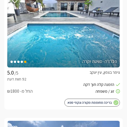
פברז’ה- סוויטת יוקרה
צימר בצפון, עין יעקב
/5
החל מ- ₪1800
בריכה מחוממת מקורה וגקוזי ספא