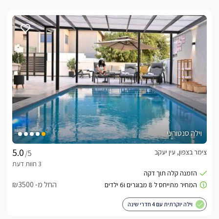
וילה סנטוריני
צימר בצפון, עין יעקב
/5
החל מ- ₪3500
וילה יוקרתית עם 4 חדרי שינה