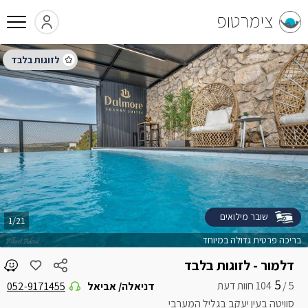
צימרטופ
שובר מילואים
1/21
בריכה פרטית גדולה במיוחד
דלמור - לזוגות בלבד
5
5 /
דניאלה/ אביאל
052-9171455
סוויטה בעין יעקב בגליל המערבי