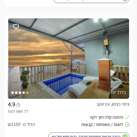
בדרך יפה
צימר בצפון, עין יעקב
/5
החל מ- ₪1100
בריכה פרטית מחוממת מקורה. גקוזי ספא מול נוף