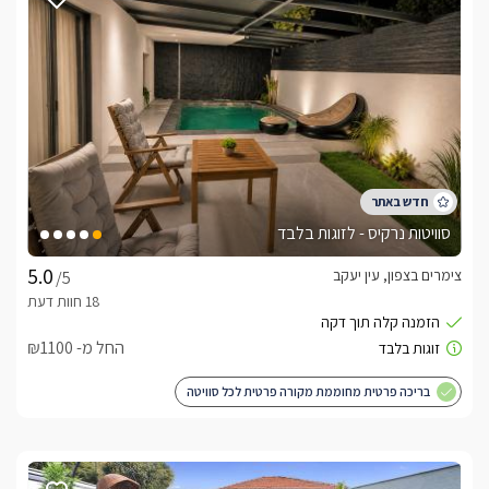
סבונים, נעלי בית ,מגבות רכות וחלוקי רחצה.  בתיאום מראש 
ותשלום נוסף: תוכלו להתפנק מעיסוי זוגי/יחיד, קישוטים לחדר 
,ליהנות מארוחת בוקר עשירה.
ארוחות
בתיאום מראש ובתוספת תשלום ניתן ארוחות בוקר עד הסוויטה.
לצפייה במדיניות ותנאי הזמנה -
לחצו כאן
סוויטות נרקיס - לזוגות בלבד
לידיעתכם, הפרטים המוצגים באתר: התפוסה המחירים והמבצעים
צימרים בצפון, עין יעקב
/5
מעודכנים ומאומתים. תוכלו לבדוק ולבצע הזמנה באהבה רבה ♥
לפרטים נוספים או שאלות אנחנו פה לשירותכם
בברכה, דניאלה/ אביאל -
052-9171455
החל מ- ₪1100
בריכה פרטית מחוממת מקורה פרטית לכל סוויטה
לצפייה באטרקציות ומסעדות בקרבת דלמור - לזוגות
בלבד -
לחצו כאן