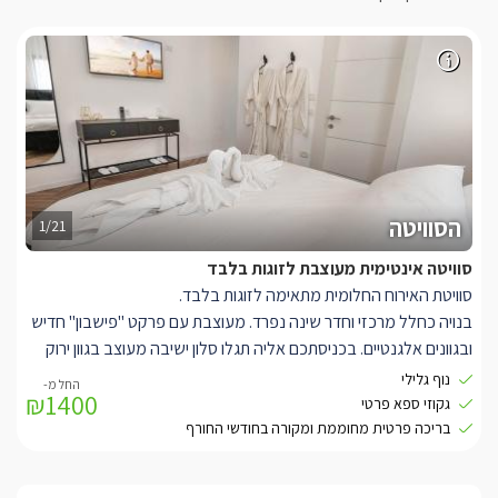
הסוויטה
1/21
סוויטה אינטימית מעוצבת לזוגות בלבד
סוויטת האירוח החלומית מתאימה לזוגות בלבד.
בנויה כחלל מרכזי וחדר שינה נפרד. מעוצבת עם פרקט "פישבון" חדיש
ובגוונים אלגנטיים. בכניסתכם אליה תגלו סלון ישיבה מעוצב בגוון ירוק
עמוק, עם הדום תואם מבד קטיפה איכותי כאשר למול הספה ניצב
נוף גלילי
₪1400
שולחן קפה שחור מעוצבת וטלוויזיה חדישה וחכמה, מחוברת לכבלי
גקוזי ספא פרטי
YES ואינטרנט אלחוטי.
בריכה פרטית מחוממת ומקורה בחודשי החורף
בסמוך לסלון הישיבה ניצב מטבחון אינטימי עם מיני-בר, בר מים, מכונת
אספרסו איכותית עם קפסולות, ערכת קפה ותה ועוד. בהמשך לשיש