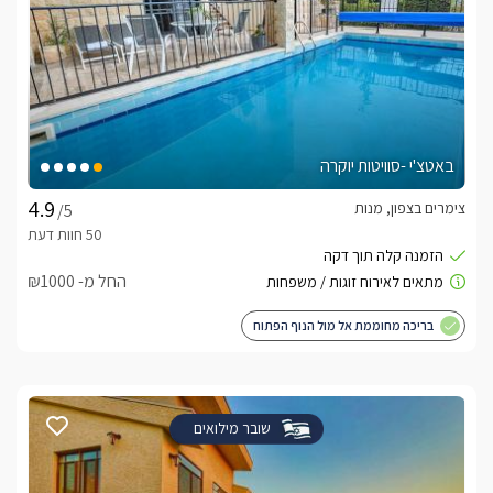
באטצ'י -סוויטות יוקרה
צימרים בצפון, מנות
/5
החל מ- ₪1000
בריכה מחוממת אל מול הנוף הפתוח
שובר מילואים