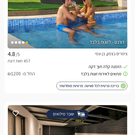
דורנס - לזוגות בלבד
צימרים בצפון, בן עמי
/5
החל מ- ₪1200
בריכה פרטית לכל סוויטה. פרטיות מוחלטת!
שובר מילואים