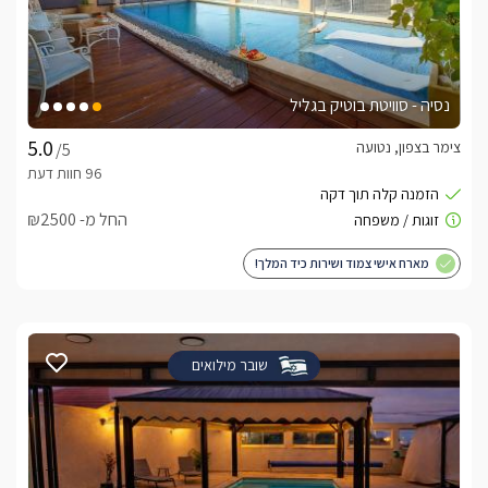
נסיה - סוויטת בוטיק בגליל
צימר בצפון, נטועה
/5
החל מ- ₪2500
מארח אישי צמוד ושירות כיד המלך!
שובר מילואים