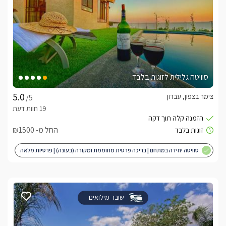
סוויטה גלילית לזוגות בלבד
צימר בצפון, עבדון
/5
החל מ- ₪1500
סוויטה יחידה במתחם | בריכה פרטית מחוממת ומקורה (בעונה) | פרטיות מלאה
| מותאם לציבור הדתי
שובר מילואים