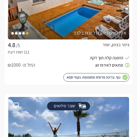
אלין-סוויטת יוקרה לזוגות בלבד
צימר בצפון, שפר
/5
החל מ- ₪1000
נוף. בריכה פרטית מחוממת. גקוזי ספא
שובר מילואים