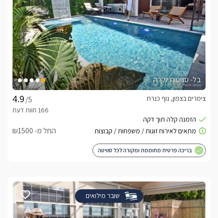
בל- סוויטות יוקרה
צימרים בצפון, נוף כנרת
/5
החל מ- ₪1500
בריכה פרטית מחוממת ומקורה לכל סוויטה
שובר מילואים