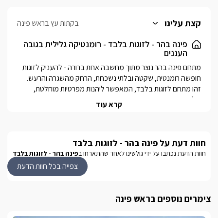
קצת עלינו
בקתות עץ בראש פינה
פינה בהר - לזוגות בלבד - רומנטיקה גלילית בגובה
העננים
מתחם פינה בהר נוצר מתוך מחשבה אחת ברורה - להעניק לזוגות 
חופשה רומנטית, שקטה ובלתי נשכחת, הרחק מהשגרה והרעש. 
זהו מתחם לזוגות בלבד, המאפשר ליהנות מפרטיות מוחלטת, 
קרא עוד
המתחם שוכן על צלע הר בראש פינה, מוקף חורש טבעי ירוק ושקט, 
וצופה לנוף פנורמי עוצר נשימה של החרמון, עמק החולה ורמת 
הגולן. כאן, בגובה שמרגיש כמעט מעל העננים, השקט הופך לחלק 
חוות דעת על פינה בהר - לזוגות בלבד
מהחוויה, והנוף הפתוח מלווה כל רגע של החופשה, במתחם תיהנו 
גם מבריכה משותפת ומעוצבת, הצופה לנוף פתוח ומרהיב, 
חוות הדעת נכתבו על ידי גולשינו לאחר שהתארחו ב
פינה בהר - לזוגות בלבד
צפייה בכל חוות הדעת
בפינה בהר מתחברים יחד כל האלמנטים לחופשה זוגית מושלמת: 
בקתות עץ רומנטיות, ג’קוזי מפנק, מרפסות ענק אל הנוף, סביבה 
טבעית ייחודית ופרטיות מלאה , וכל זאת במרחק נסיעה קצרה 
צימרים נוספים בראש פינה
ממרכז תיירותי תוססשל המושבה ראש פינה, עשיר במסעדות, בתי 
קפה, גלריות וחנויות בוטיק. השילוב בין הטבע הפראי לשירות מוקפד 