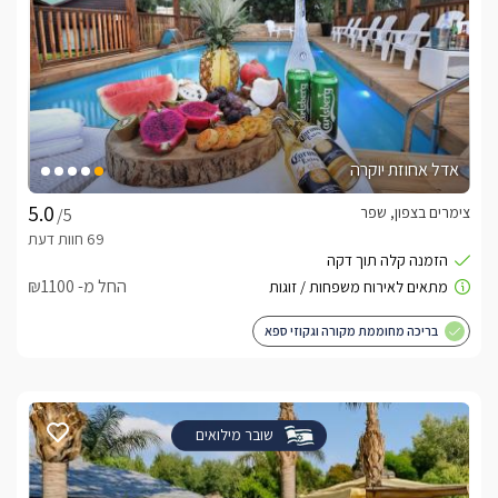
אדל אחוזת יוקרה
צימרים בצפון, שפר
/5
החל מ- ₪1100
בריכה מחוממת מקורה וגקוזי ספא
שובר מילואים