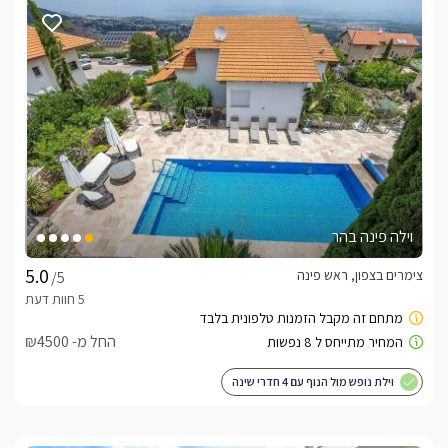
יוצר חוויה מאוזנת, רגועה ומלאת קסם.
מה תמצאו בבקתות?
במתחם פינה בהר שתי בקתות עץ רומנטיות לזוגות בלבד:בקתת 
נוף ובקתת נוף ספא. שתי הבקתות זהות בסגנון העיצוב  ובאווירה 
הכפרית-חמימה.  הבקתות בנויות כחלל פתוח ומואר, בעיצוב כפרי 
קלאסי עם קירות עץ טבעיים, ריהוט עץ מאסיבי, פרטי נוי חינניים 
ותאורה רכה היוצרים תחושת חמימות ורוגע. דלתות זכוכית רחבות 
פונות אל המרפסות הגדולות ומכניסות את הנוף הירוק והפתוח 
וילה פינה בהר
בכל אחת מהבקתות תיהנו מ־מיטה זוגית רחבה ונוחה במיוחד עם 
צימרים בצפון, ראש פינה
/5
מזרן איכותי ומצעים רכיםג’קוזי זוגי פנימי גדול, הממוקם לצד חלון 
רחב ומשקיף אל הנוף הפנורמיפינת ישיבה נוחה וסלון 
אינטימיטלוויזיית LCD עם חיבור לערוצי YES ומערכת קולנוע 
החל מ- ₪4500
ביתיתמטבחון כפרי הכולל מכונת אספרסו, בר מים ופינת סעודה 
רומנטיתחדר רחצה מרווח עם מקלחון זוגי, תמרוקים איכותיים, חלוקי 
וילת נופש מול הנוף עם 4 חדרי שינה
בבקתת נוף ספא- ג’קוזי ספא חיצוני פרטי, הממוקם במתחם החוץ, 
סמוך לחורש טבעי ושקט, וצופה אף הוא אל הנוף המרהיב - חוויה 