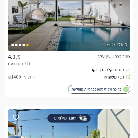
סיאלו- CIELO
צימר בצפון, עין יעקב
/5
החל מ- ₪1400
בריכה וגקוזי ספא בפרטיות מוחלטת
שובר מילואים