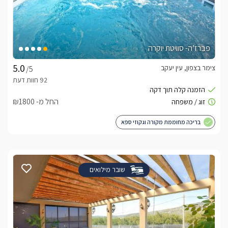
פברז’ה- סוויטת יוקרה
צימר בצפון, עין יעקב
/5
החל מ- ₪1800
בריכה מחוממת מקורה וגקוזי ספא
שובר מילואים