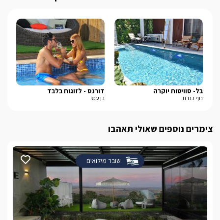
בל- סוויטות יוקרה
דורנס - לזוגות בלבד
שא
נוף כנרת
בן עמי
עין
צימרים נוספים שאולי תאהבו
שובר מילואים