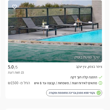
שקד סוויטת בוטיק
צימר בצפון, עין יעקב
/5
החל מ- ₪1500
גקוזי ספא מפנק ובריכה מחוממת ומקורה