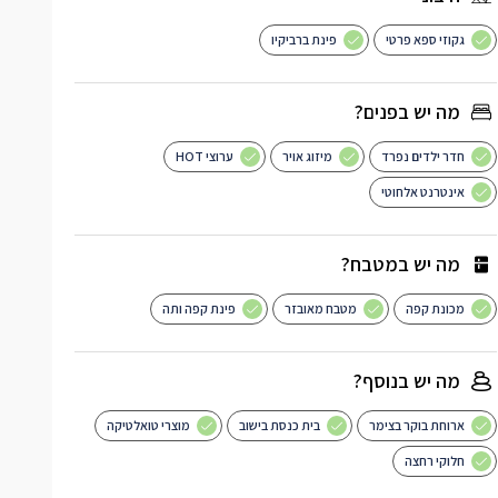
גקוזי ספא פרטי
פינת ברביקיו
מה יש בפנים?
חדר ילדים נפרד
מיזוג אויר
ערוצי HOT
אינטרנט אלחוטי
מה יש במטבח?
מכונת קפה
מטבח מאובזר
פינת קפה ותה
מה יש בנוסף?
ארוחת בוקר בצימר
בית כנסת בישוב
מוצרי טואלטיקה
חלוקי רחצה