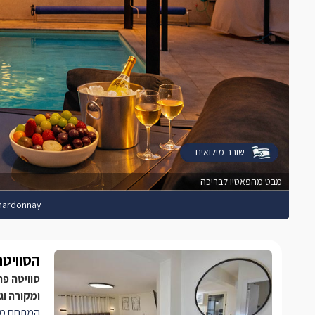
שובר מילואים
מבט מהפאטיו לבריכה
Chardonnay - שרד
הסוויטה
סוויטה פ
ומקורה וג