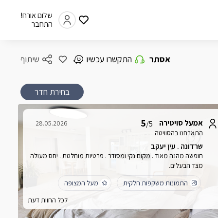
שלום אורח!
התחבר
אסתר
התקשרו עכשיו
שיתוף
בחירת חדר
5
אמעל סויטירה
28.05.2026
/5
התארחנו ב
הסוויטה
שרדונה . עין יעקב
חופשה מהנה מאוד . מקום נקי ומסודר . פרטיות מוחלטת . יחס מעולה
מצד הבעלים.
התמונות משקפות חלקית
מעל המצופה
לכל החוות דעת