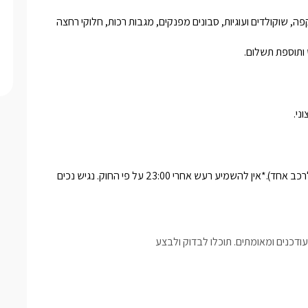
האירוח במתחם כולל יין/שמפנייה איכותית, מים מינרליים, קפסולות קפה, שוקולדים ועוגיות, סבונים מפנקים, מגבות רכות, חלוקי רחצה 
 ותוספת תשלום.
ני.
יע רעש אחרי 23:00 על פי החוק. נגיש נכים
דכנים ומאומתים. תוכלו לבדוק ולבצע