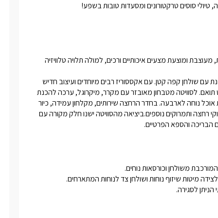
, טיולי סוסים טרקטורונים ומסעדות טובות בשפע!
הסוויטה בנויה כחלל גדול ופתוח שבמרכזו מיטה זוגית גדולה ומפנקת, מעוצבת ומוצעת מצעים איכותיים ורכים, למולה תלויה טלוויזיה 
לצד המיטה פינת ישיבה עם שתי כורסאות מפנקות ורחבות בגווני שמנת עם שולחן קפה קטן. עם אקססוריז רבים מיוחדים ועיצוב חדיש 
וקלאסי בגוונים חמימים של לבן, שמנת וחום, ריצוף שיש יוקרתי וריהוט תואם. לסוויטה מטבחון מאובזר עם מקרר, מיקרוגל, ערכה להכנת 
קפה ותה, מכונת קפה איכותית וקפסולות. לצד המטבחון תמצאו פינת אוכל נוחה לארבעה. בחדר הרחצה שירותים, מקלחון עמידה, כיור 
מעוצב עם ארונית אחסון. שם גם יחכו לכם מגבות רכות ואיכותיות, חלוקי רחצה ותמרוקים נוספים.ביציאה מהסוויטה ישנו חלק מקורה עם 
ם הבריכה והספא הפרטיים.
הניתן לסגירה. 