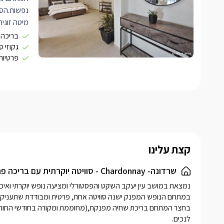
נפשות.הסו
מיטה זוגי
איכותיים ו
בריכה 
גקוזי 
פרטיות
עם שתי כו
שולחן קפה
עם אקססורי
בגוונים חמ
יוקרתי ורי
לסוויטה מ
להכנת קפה
לצד המטבח
קצת עלינו
בחדר הרחצ
עם ארונית 
שרדונה- Chardonnay - סוויטה יוקרתית עם בריכה פרטית מחוממת ומקורה וג'קוזי ספא פרטי בעיצוב מדהים
ואיכותיות,