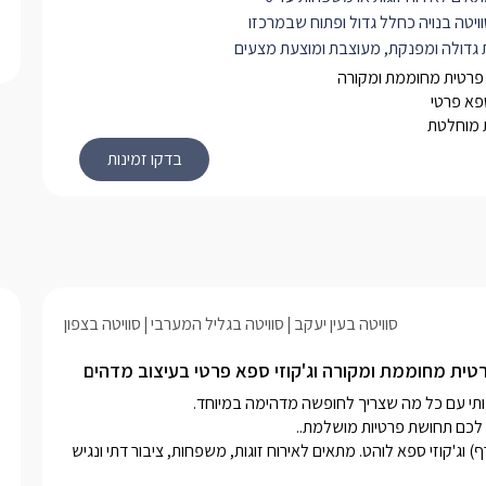
ויטה בנויה כחלל גדול ופתוח שבמרכזו
ת גדולה ומפנקת, מעוצבת ומוצעת מצעים
רכים, למולה תלויה טלוויזיה חדישה
פרטית מחוממת ומקורה
המחוברת לכבלי HOT. לצד המיטה פינת ישיבה
ספא פרטי
 מוחלטת
רסאות מפנקות ורחבות בגווני שמנת עם
 קטן.
ז רבים מיוחדים ועיצוב חדיש וקלאסי
ימים של לבן, שמנת וחום, ריצוף שיש
הוט תואם.
טבחון מאובזר עם מקרר, מיקרוגל, ערכה
 ותה, מכונת קפה איכותית וקפסולות.
ון תמצאו פינת אוכל נוחה לארבעה.
סוויטה בעין יעקב
סוויטה בגליל המערבי
סוויטה בצפון
ה שירותים, מקלחון עמידה, כיור מעוצב
אחסון. שם גם יחכו לכם מגבות רכות
 חלוקי רחצה ותמרוקים נוספים.
בחצר המתחם בריכת שחיה מפנקת,(מחוממת ומקורה בחודשי החורף) וג'קוזי ספא לוהט. מתאים לאירוח זוגות, משפחות, ציבור דתי ונגיש 