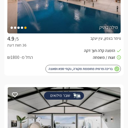
מילה בוטיק
צימר בצפון, עין יעקב
/5
החל מ- ₪1800
בריכה פרטית מחוממת מקורה, גקוזי ספא וסאונה
שובר מילואים