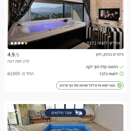
אפיריון- לזוגות בלבד
צימרים בצפון, חזון
/5
החל מ- ₪1000
גקוזי ספא פרטי לכל סוויטה מול נוף מרהיב
שובר מילואים