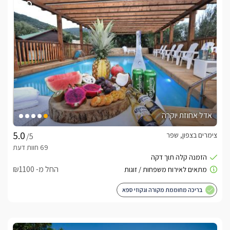
טבע, מסעדות ועוד.
נוף פנורמי מגליל עד גולן
הסוויטה מציעה תצפית נוף מיוחדת מהרי הגליל ועד להרי הגולן 
שמקיפים את הכנרת. כדי שתוכלו להמשיך וליהנות ללא הגבלה 
מהנוף במשך השהות, דאגו המארחים למקם את הבריכה והספא 
תחת כיפת השמיים ולמרגלות הנוף החלומי. 
אדל אחוזת יוקרה
בחורף
ג'קוזי ספא ובריכת שחייה מחוממים היטב בחורף.בנוסף בתוך 
צימרים בצפון, שפר
/5
הסוויטה תוכלו להתכרבל במצעי פוך יוקרתיים, ליהנות משתייה חמה 
חופשית ולהתכרבל עם סרט טוב בחוויית צפייה מעולה.קיימת 
אפשרות לשלג בשיא העונה וכן ניתן לבקר במושבים המושלגים 
החל מ- ₪1100
הסמוכים. 
בריכה מחוממת מקורה וגקוזי ספא
כלול באירוח
לינה + בקבוק יין משובח, שוקולדים, מים מינרליים, שתייה קלה, 