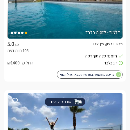
דלמור - לזוגות בלבד
צימר בצפון, עין יעקב
/5
החל מ- ₪1400
בריכה מחוממת בפרטיות מלאה מול הנוף
שובר מילואים