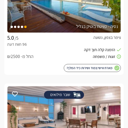
נסיה - סוויטת בוטיק בגליל
צימר בצפון, נטועה
/5
החל מ- ₪2500
מארח אישי צמוד ושירות כיד המלך!
שובר מילואים