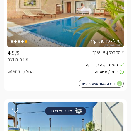
סגול - סוויטת יוקרה
צימר בצפון, עין יעקב
/5
החל מ- ₪1500
בריכה וגקוזי ספא פרטיים
שובר מילואים