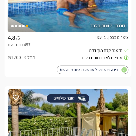
דורנס - לזוגות בלבד
צימרים בצפון, בן עמי
/5
החל מ- ₪1200
בריכה פרטית לכל סוויטה. פרטיות מוחלטת!
שובר מילואים