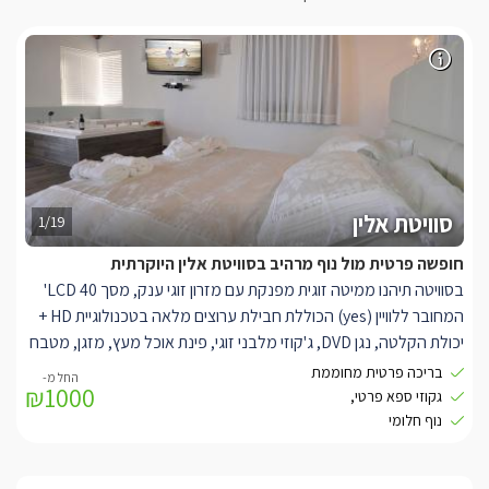
סוויטת אלין
1/19
חופשה פרטית מול נוף מרהיב בסוויטת אלין היוקרתית
בסוויטה תיהנו ממיטה זוגית מפנקת עם מזרון זוגי ענק, מסך LCD 40'
המחובר ללוויין (yes) הכוללת חבילת ערוצים מלאה בטכנולוגיית HD +
יכולת הקלטה, נגן DVD, ג'קוזי מלבני זוגי, פינת אוכל מעץ, מזגן, מטבח
מאובזר: מכונת אספרסו, קומקום חשמלי, מקרר, מיקרוגל,כלי הגשה,
בריכה פרטית מחוממת
₪1000
לציבור הדתי: פלטת שבת, מיחם לשבת, בית כנסת בקרבת הצימר.
גקוזי ספא פרטי,
נוף חלומי