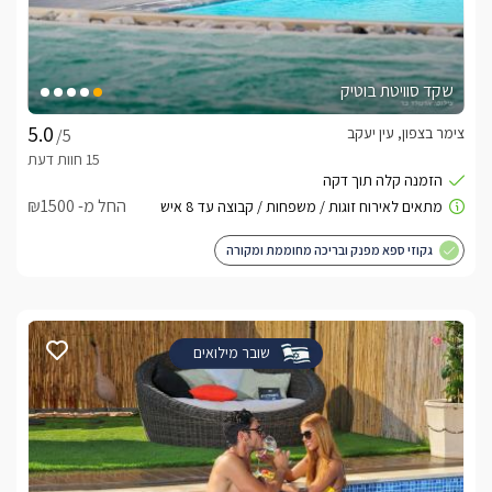
שקד סוויטת בוטיק
צימר בצפון, עין יעקב
/5
החל מ- ₪1500
גקוזי ספא מפנק ובריכה מחוממת ומקורה
שובר מילואים