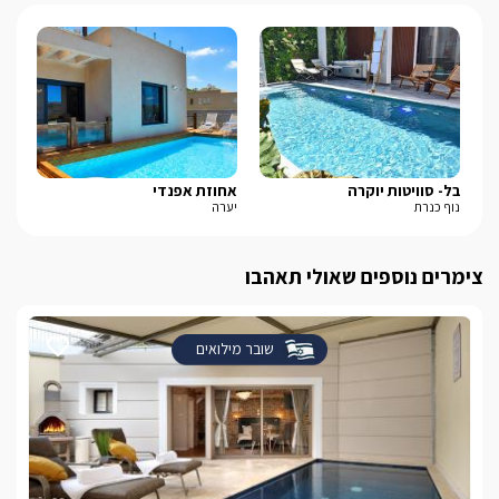
בל- סוויטות יוקרה
אחוזת אפנדי
אח
נוף כנרת
יערה
כלנ
צימרים נוספים שאולי תאהבו
שובר מילואים