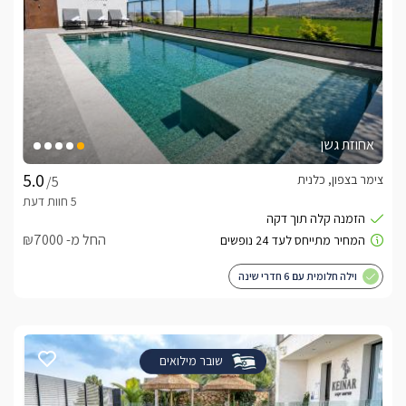
אחוזת גשן
צימר בצפון, כלנית
/5
החל מ- ₪7000
וילה חלומית עם 6 חדרי שינה
שובר מילואים