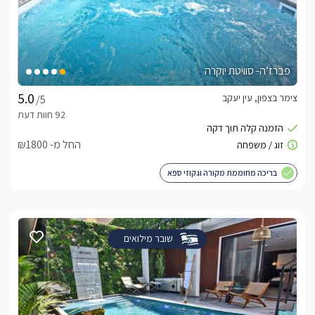
פברז’ה- סוויטת יוקרה
צימר בצפון, עין יעקב
/5
החל מ- ₪1800
בריכה מחוממת מקורה וגקוזי ספא
שובר מילואים