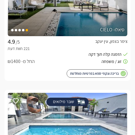
סיאלו- CIELO
צימר בצפון, עין יעקב
/5
החל מ- ₪1400
בריכה וגקוזי ספא בפרטיות מוחלטת
שובר מילואים