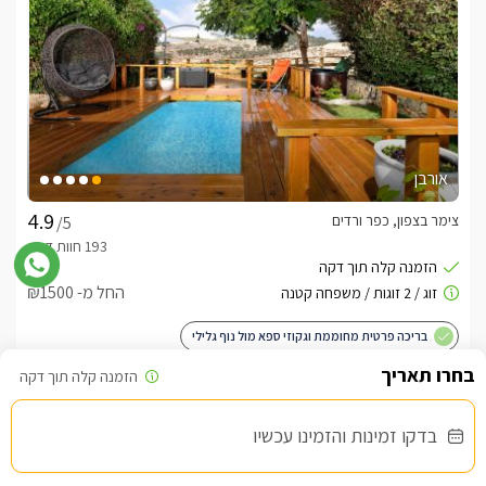
אורבן
צימר בצפון, כפר ורדים
/5
החל מ- ₪1500
בריכה פרטית מחוממת וגקוזי ספא מול נוף גלילי
בדקו זמינות והזמינו עכשיו
שובר מילואים