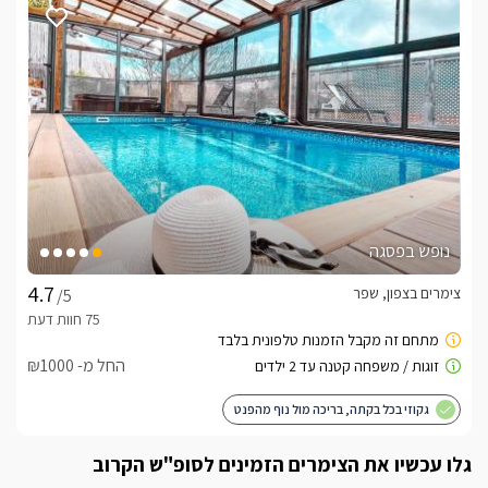
לצפייה באטרקציות ומסעדות בקרבת אלין-סוויטת
יוקרה לזוגות בלבד -
לחצו כאן
נופש בפסגה
צימרים בצפון, שפר
/5
החל מ- ₪1000
גקוזי בכל בקתה, בריכה מול נוף מהפנט
גלו עכשיו את הצימרים הזמינים לסופ"ש הקרוב