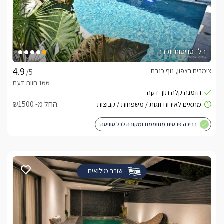
בל- סוויטות יוקרה
צימרים בצפון, נוף כנרת
/5
החל מ- ₪1500
בריכה פרטית מחוממת ומקורה לכל סוויטה
שובר מילואים