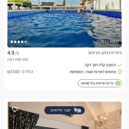
שאטו פרסטיז
צימרים בצפון, עין יעקב
/5
החל מ- ₪1500
בריכה פרטית בכל סוויטה
שובר מילואים