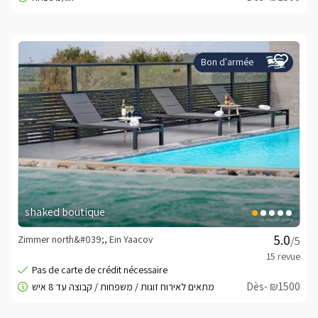
Bon d'armée
shaked boutique
Zimmer north&#039;, Ein Yaacov
/5
Dès- ₪1500