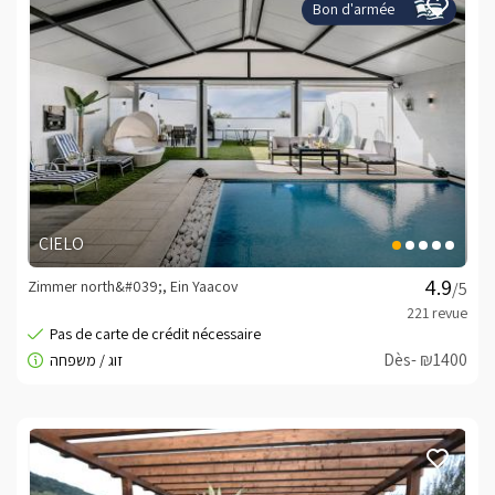
Bon d'armée
CIELO
Zimmer north&#039;, Ein Yaacov
/5
Dès- ₪1400