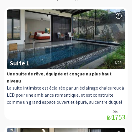
Suite 1
1/25
Une suite de rêve, équipée et conçue au plus haut
niveau
La suite intimiste est éclairée par un éclairage chaleureux à
LED pour une ambiance romantique, et est construite
comme un grand espace ouvert et épuré, au centre duquel
se trouve un lit double KING SIZE, avec un matelas
₪1753
orthopédique pour un sommeil calme et réparateur, sans
pression, proposé avec une literie de qualité et moelleuse
qui contribuera à un sommeil profond et à des moments