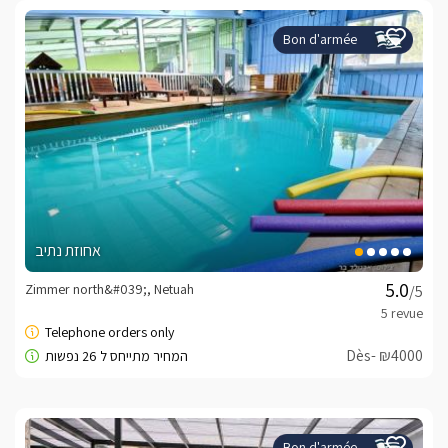
Bon d'armée
אחוזת נתיב
Zimmer north&#039;, Netuah
/5
Dès- ₪4000
Bon d'armée