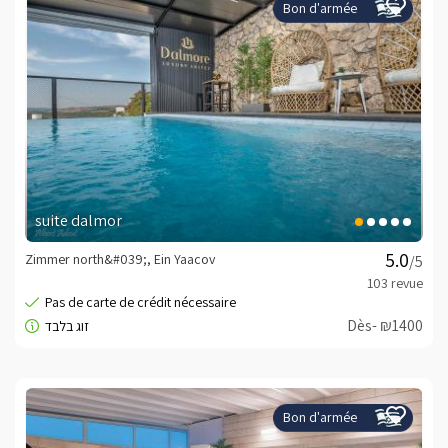
Bon d'armée
suite dalmor
Zimmer north&#039;, Ein Yaacov
/5
Dès- ₪1400
Bon d'armée