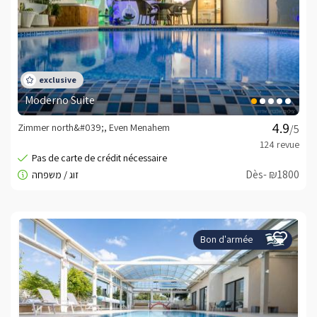
Moderno Suite
Zimmer north&#039;, Even Menahem
/5
Dès- ₪1800
Bon d'armée