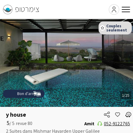
צימרטופ
Bon d'armée
1/25
y house
5
5 /
Amit
052-9122765
2 Suites dans Mishmar Hayarden Upper Galilee