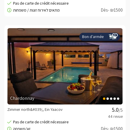
Dès- ₪1500
Bon d'armée
Chardonnay
Zimmer north&#039;, Ein Yaacov
/5
Dès- ₪1500