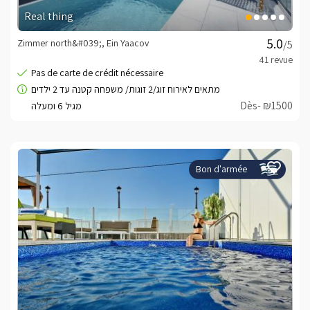
Real thing
Zimmer north&#039;, Ein Yaacov
/5
Dès- ₪1500
Bon d'armée