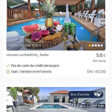
Adele Ahuzat Yokra
zimmers north&#039;, Shefer
/5
Dès- ₪1100
Bon d'armée