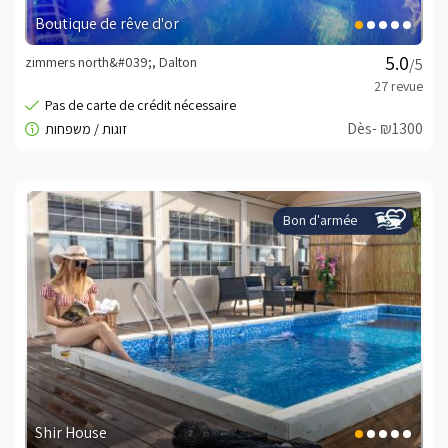
Boutique de rêve d'or
zimmers north&#039;, Dalton
/5
Dès- ₪1300
Bon d'armée
Shir House