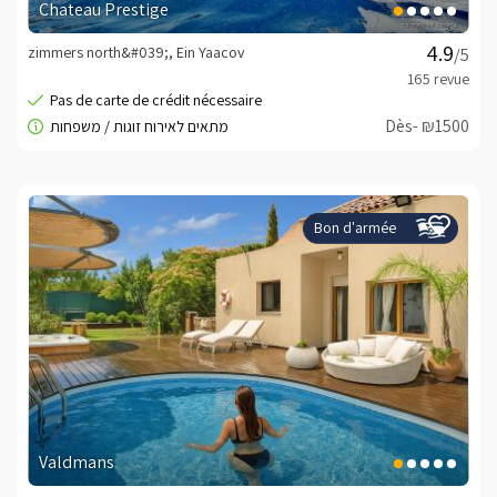
Chateau Prestige
zimmers north&#039;, Ein Yaacov
/5
Dès- ₪1500
Bon d'armée
Valdmans