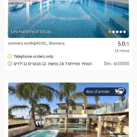
Lev Hahoresh Villas
zimmers north&#039;, Shomera
/5
Dès- ₪10000
Bon d'armée