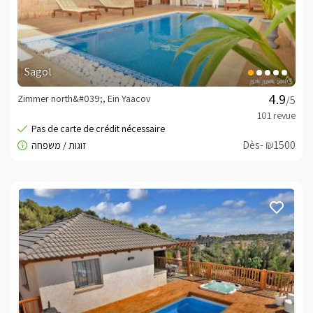
Sagol
Zimmer north&#039;, Ein Yaacov
/5
Dès- ₪1500