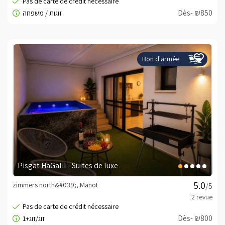
Dès- ₪850
Bon d'armée
Pisgat HaGalil - Suites de luxe
zimmers north&#039;, Manot
/5
Dès- ₪800