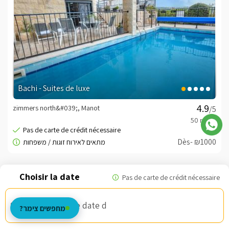
Bachi - Suites de luxe
zimmers north&#039;, Manot
/5
Dès- ₪1000
Choisissez une date d
מחפשים צימר?