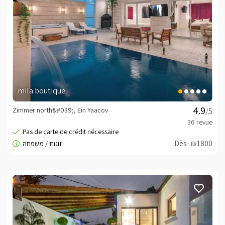
mila boutique
Zimmer north&#039;, Ein Yaacov
/5
Dès- ₪1800