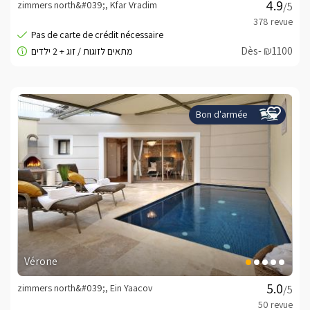
zimmers north&#039;, Kfar Vradim
/5
Dès- ₪1100
Bon d'armée
Vérone
zimmers north&#039;, Ein Yaacov
/5