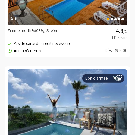
Alin
Zimmer north&#039;, Shefer
/5
Dès- ₪1000
Bon d'armée