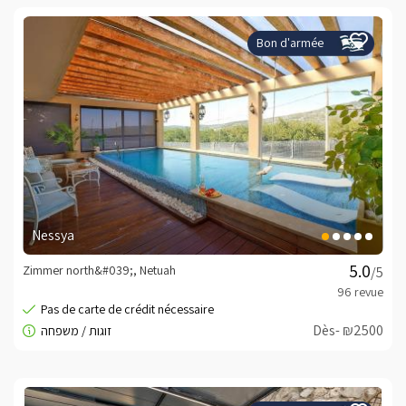
Bon d'armée
Nessya
Zimmer north&#039;, Netuah
/5
Dès- ₪2500