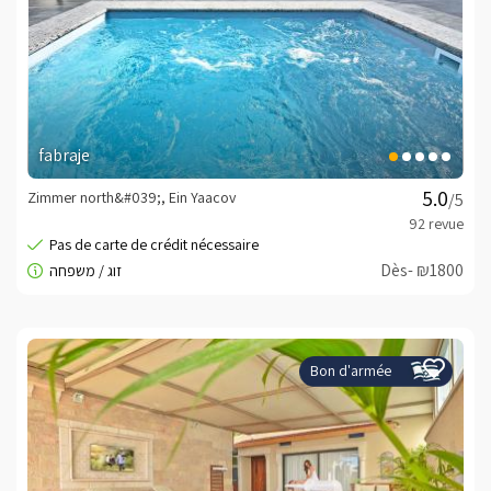
fabraje
Zimmer north&#039;, Ein Yaacov
/5
Dès- ₪1800
Bon d'armée