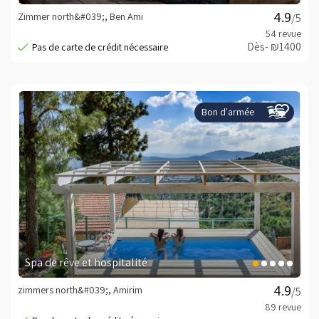
Zimmer north&#039;, Ben Ami
/5
Dès- ₪1400
Bon d'armée
Spa de rêve et hospitalité
zimmers north&#039;, Amirim
/5