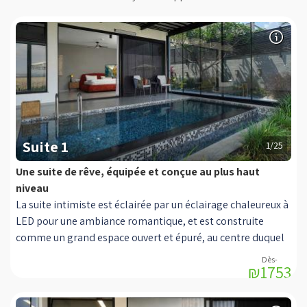
Suite 1
1/25
Une suite de rêve, équipée et conçue au plus haut
niveau
La suite intimiste est éclairée par un éclairage chaleureux à
LED pour une ambiance romantique, et est construite
comme un grand espace ouvert et épuré, au centre duquel
se trouve un lit double KING SIZE, avec un matelas
₪1753
orthopédique pour un sommeil calme et réparateur, sans
pression, proposé avec une literie de qualité et moelleuse
qui contribuera à un sommeil profond et à des moments