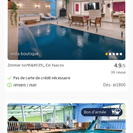
mila boutique
Zimmer north&#039;, Ein Yaacov
/5
Dès- ₪1800
Bon d'armée