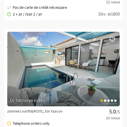
Dès- ₪1800
Or hamorya suites
zimmers north&#039;, Ein Yaacov
/5