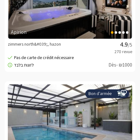
Apirion
zimmers north&#039;, hazon
/5
Dès- ₪1000
Bon d'armée