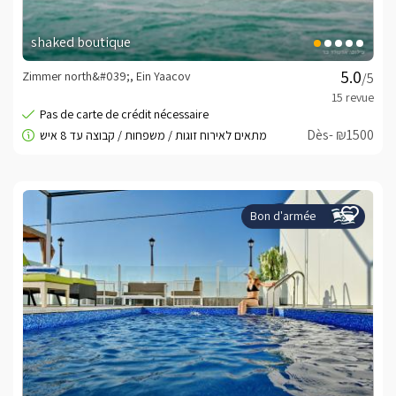
shaked boutique
Zimmer north&#039;, Ein Yaacov
/5
Dès- ₪1500
Bon d'armée