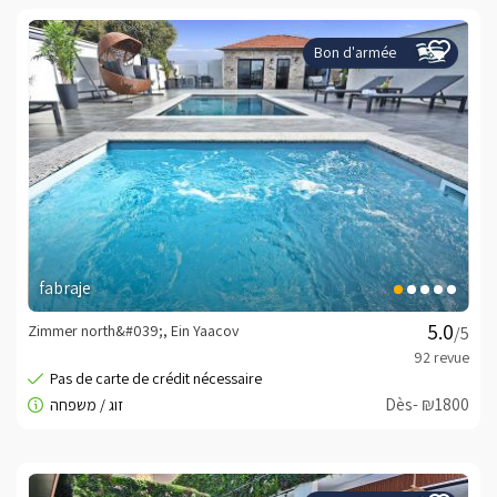
Bon d'armée
fabraje
Zimmer north&#039;, Ein Yaacov
/5
Dès- ₪1800