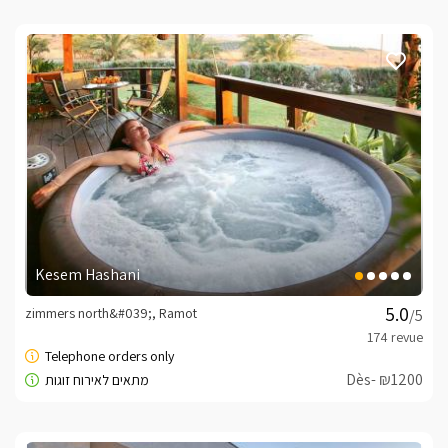
Kesem Hashani
zimmers north&#039;, Ramot
/5
Dès- ₪1200