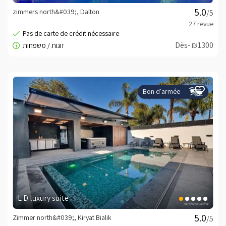
zimmers north&#039;, Dalton
/5
Dès- ₪1300
Bon d'armée
L D luxury suite
Zimmer north&#039;, Kiryat Bialik
/5