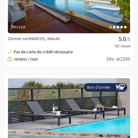
Nessya
Zimmer north&#039;, Netuah
/5
Dès- ₪2500
Bon d'armée