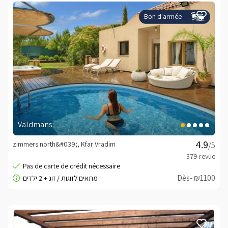
Bon d'armée
Valdmans
zimmers north&#039;, Kfar Vradim
/5
Dès- ₪1100