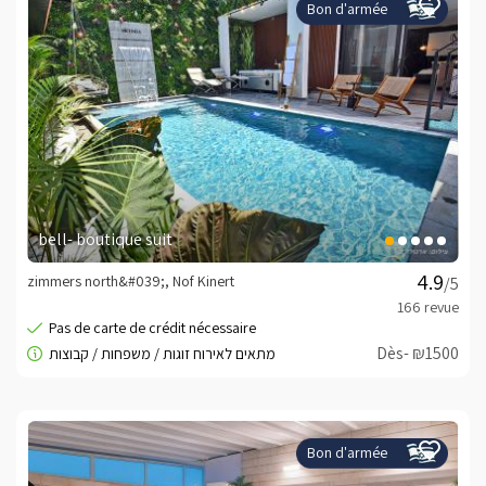
Bon d'armée
bell- boutique suit
zimmers north&#039;, Nof Kinert
/5
Dès- ₪1500
Bon d'armée