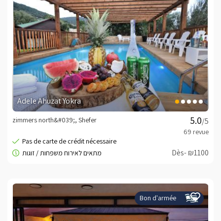
Adele Ahuzat Yokra
zimmers north&#039;, Shefer
/5
Dès- ₪1100
Bon d'armée