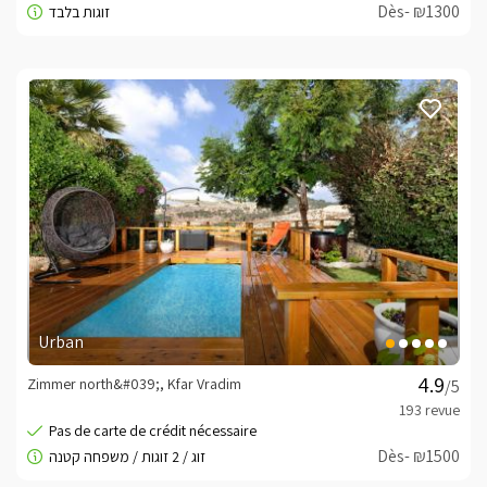
Dès- ₪1300
Urban
Zimmer north&#039;, Kfar Vradim
/5
Dès- ₪1500