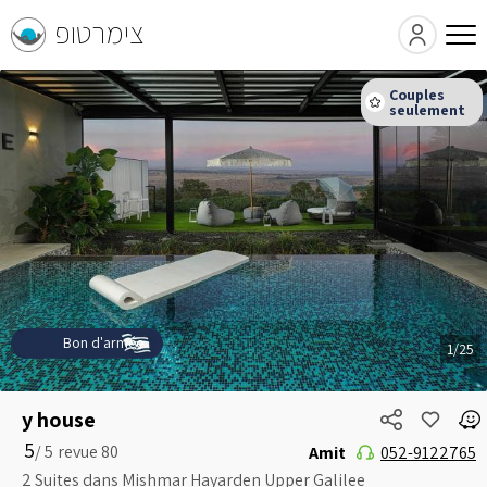
צימרטופ
Bon d'armée
1/25
y house
5
5 /
Amit
052-9122765
2 Suites dans Mishmar Hayarden Upper Galilee