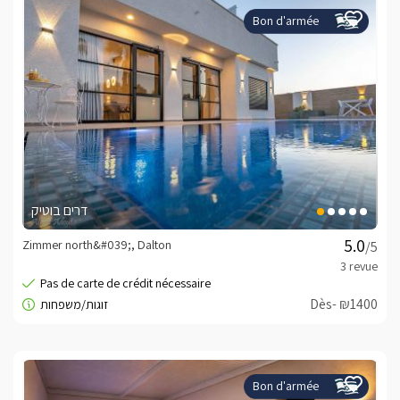
Bon d'armée
דרים בוטיק
Zimmer north&#039;, Dalton
/5
Dès- ₪1400
Bon d'armée