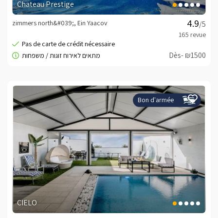
Chateau Prestige
zimmers north&#039;, Ein Yaacov
/5
Dès- ₪1500
Bon d'armée
CIELO