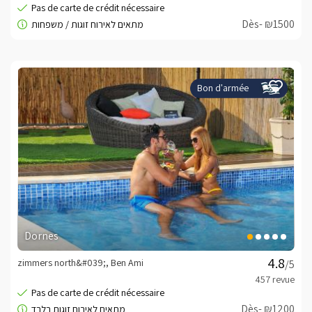
Dès- ₪1500
Bon d'armée
Dornes
zimmers north&#039;, Ben Ami
/5
Dès- ₪1200