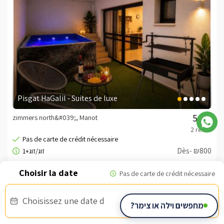
Pisgat HaGalil - Suites de luxe
zimmers north&#039;, Manot
/5
Dès- ₪800
Bon d'armée
Choisissez une date d
מחפשים וילה או צימר?