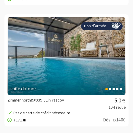
Bon d'armée
suite dalmor
Zimmer north&#039;, Ein Yaacov
/5
Dès- ₪1400