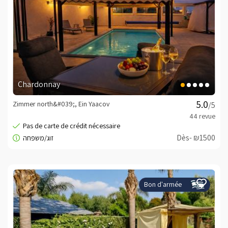
Chardonnay
Zimmer north&#039;, Ein Yaacov
/5
Dès- ₪1500
Bon d'armée