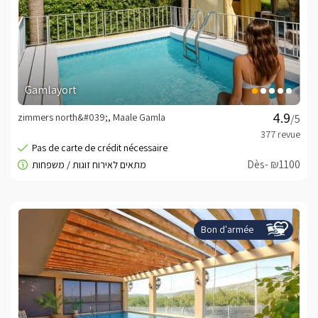
Gamlayort
zimmers north&#039;, Maale Gamla
/5
Dès- ₪1100
Bon d'armée