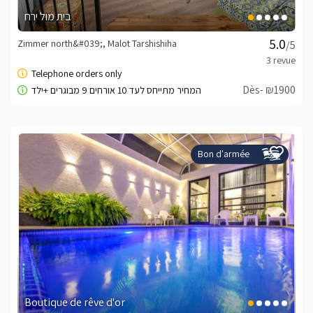
בית מול ירח
Zimmer north&#039;, Malot Tarshishiha
/5
Dès- ₪1900
Bon d'armée
Boutique de rêve d'or