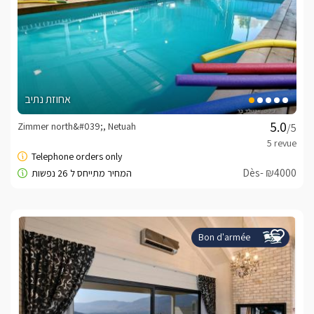
אחוזת נתיב
Zimmer north&#039;, Netuah
/5
Dès- ₪4000
Bon d'armée