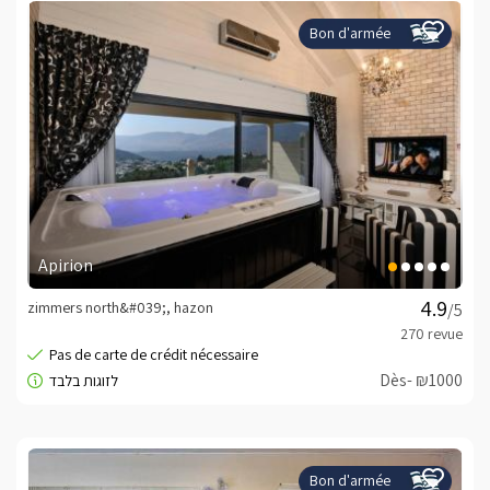
Bon d'armée
Apirion
zimmers north&#039;, hazon
/5
Dès- ₪1000
Bon d'armée