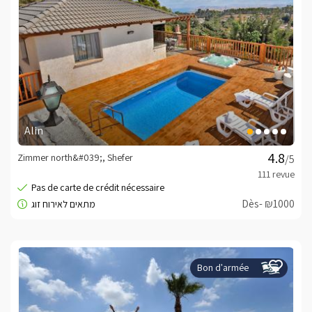
Alin
Zimmer north&#039;, Shefer
/5
Dès- ₪1000
Bon d'armée