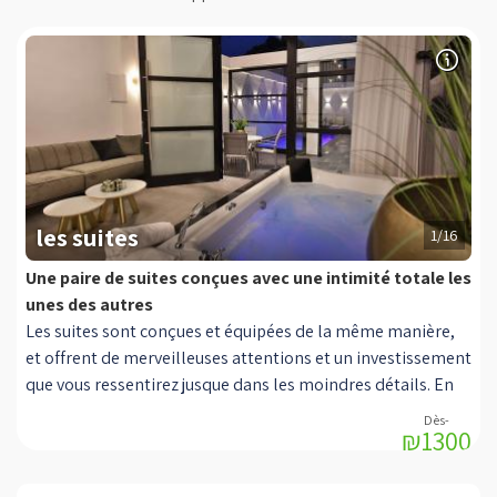
les suites
1/16
Une paire de suites conçues avec une intimité totale les
unes des autres
Les suites sont conçues et équipées de la même manière,
et offrent de merveilleuses attentions et un investissement
que vous ressentirez jusque dans les moindres détails. En
entrant dans chacune des suites luxueuses, vous trouverez
₪1300
un salon spacieux et confortable, fait de tissu gris velouté,
face à lui se trouve un jacuzzi intérieur carré et luxueux et à
côté une smart TV connectée à Internet sans fil et aux