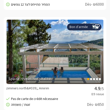
Dès- ₪6000
Bon d'armée
Spa de rêve et hospitalité
zimmers north&#039;, Amirim
/5
Dès- ₪850