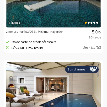
y house
zimmers north&#039;, Mishmar Hayarden
/5
Dès- ₪1753
Bon d'armée