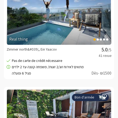
Real thing
Zimmer north&#039;, Ein Yaacov
/5
Dès- ₪1500
Bon d'armée