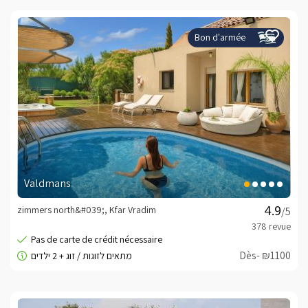
Bon d'armée
Valdmans
zimmers north&#039;, Kfar Vradim
/5
Dès- ₪1100