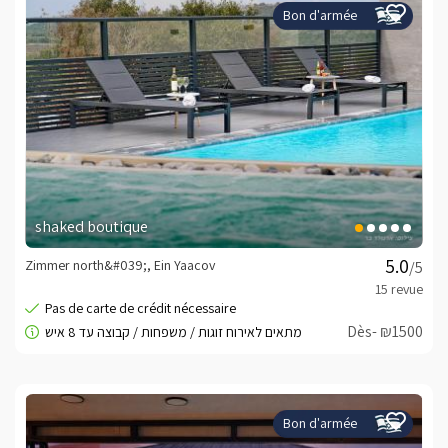
Bon d'armée
shaked boutique
Zimmer north&#039;, Ein Yaacov
/5
Dès- ₪1500
Bon d'armée