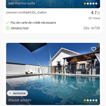
Cordialement, Bat sheva -
052-9787573
san marino suite
zimmers north&#039;, Dalton
/5
Dès- ₪700
Ahuzat aosher