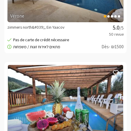
Vérone
zimmers north&#039;, Ein Yaacov
/5
Dès- ₪1500