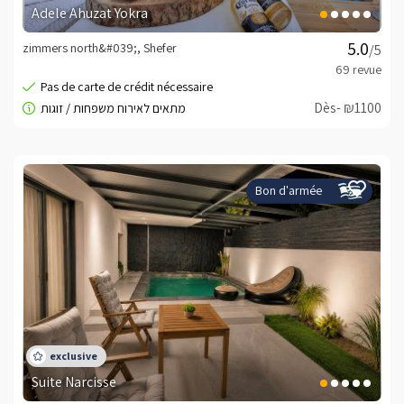
Adele Ahuzat Yokra
zimmers north&#039;, Shefer
/5
Dès- ₪1100
Bon d'armée
Suite Narcisse