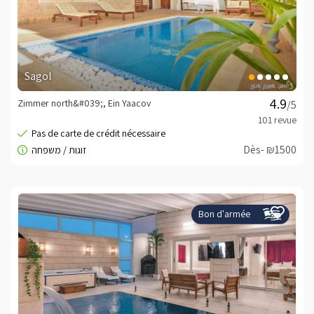
Sagol
Zimmer north&#039;, Ein Yaacov
/5
Dès- ₪1500
Bon d'armée