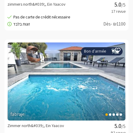
zimmers north&#039;, Ein Yaacov
/5
Dès- ₪1100
Bon d'armée
fabraje
Zimmer north&#039;, Ein Yaacov
/5