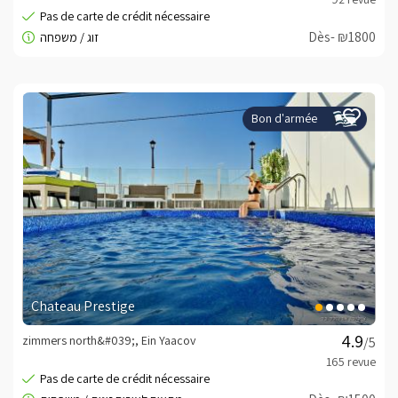
Dès- ₪1800
Bon d'armée
Chateau Prestige
zimmers north&#039;, Ein Yaacov
/5