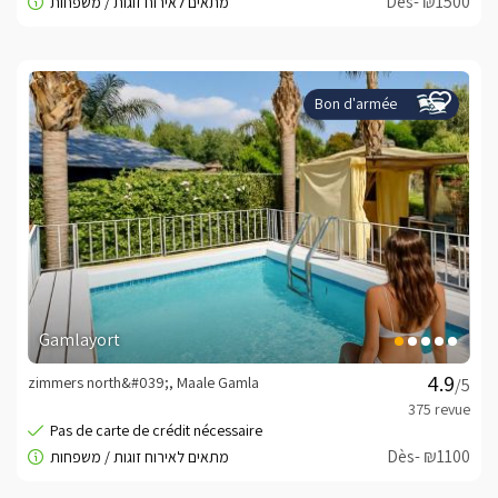
Dès- ₪1500
Bon d'armée
Gamlayort
zimmers north&#039;, Maale Gamla
/5
Dès- ₪1100