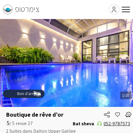
צימרטופ
Bon d'armée
1/16
Boutique de rêve d'or
5
5 /
Bat sheva
052-9787573
2 Suites dans Dalton Upper Galilee