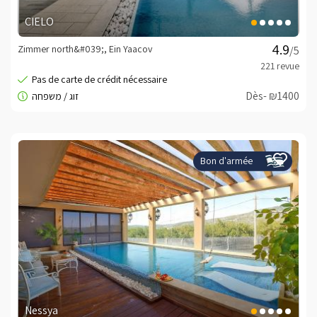
CIELO
Zimmer north&#039;, Ein Yaacov
/5
Dès- ₪1400
Bon d'armée
Nessya