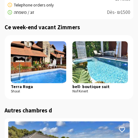
Dès- ₪1500
Ce week-end vacant Zimmers
Terra Roga
bell- boutique suit
Shaal
Nof Kinert
M
Autres chambres d