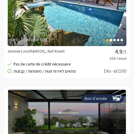
bell- boutique suit
zimmers north&#039;, Nof Kinert
/5
Dès- ₪1500
Bon d'armée