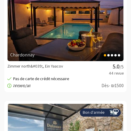
Chardonnay
Zimmer north&#039;, Ein Yaacov
/5
Dès- ₪1500
Bon d'armée