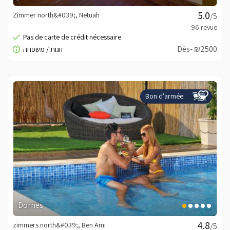
Zimmer north&#039;, Netuah
/5
Dès- ₪2500
Bon d'armée
Dornes
zimmers north&#039;, Ben Ami
/5