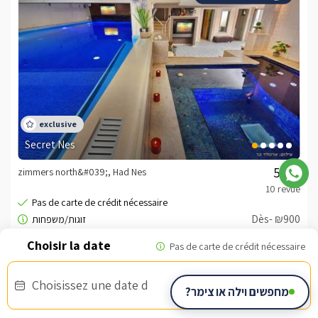
Secret Nes
zimmers north&#039;, Had Nes
/5
Dès- ₪900
Choisissez une date d
Bon d'armée
מחפשים וילה או צימר?