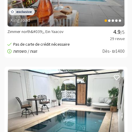
King road
Zimmer north&#039;, Ein Yaacov
/5
Dès- ₪1400