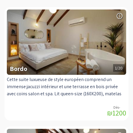
Bordo
1/20
Cette suite luxueuse de style européen comprend un
immense jacuzzi intérieur et une terrasse en bois privée
avec coins salon et spa. Lit queen-size (160X200), matelas
orthopédique, canaux de raccordement OUI, téléviseurs
(TV LCD (42 "/ 28, home cinéma, cuisine entièrement
₪1200
équipée, micro-ondes, vaisselle, table à manger, café et
thé, Et une douche spéciale Double et précipitations, poêle
à huile de haute qualité, un immense rectangulaire coin