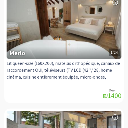
jacuzzi de la suite, sièges confortables. Private complexe
privé il ya une unité de balcon privé comprend un bain à
remous intérieur spa et une table à manger.
Merlo
1/24
Lit queen-size (160X200), matelas orthopédique, canaux de
raccordement OUI, téléviseurs (TV LCD (42 "/ 28, home
cinéma, cuisine entièrement équipée, micro-ondes,
vaisselle, table à manger, café et thé, Et une douche
spéciale Double et précipitations, poêle à huile de haute
₪1400
qualité, un immense rectangulaire coin jacuzzi de la suite,
sièges confortables. Complexe privé étranger il ya une
unité de balcon privé comprend une piscine énorme
ruisseaux et des zones de sièges chauffées intérieures
autour.