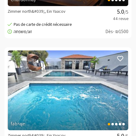
Commandes téléphoniques uniquement
Zimmer north&#039;, Ein Yaacov
/5
minisite_owner_text
052-9122691
Cordialement, פרונסין -
Dès- ₪1500
fabraje
Zimmer north&#039;, Ein Yaacov