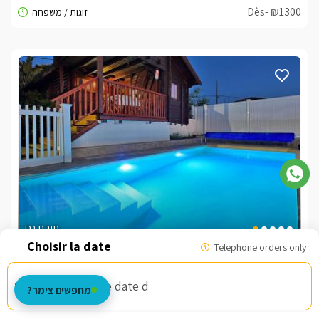
Dès- ₪1300
תיבת נח
Telephone orders only
zimmers north&#039;, Ein Yaacov
/5
Choisissez une date d
מחפשים צימר?
Dès- ₪800