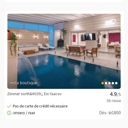
mila boutique
Zimmer north&#039;, Ein Yaacov
/5
Dès- ₪1800