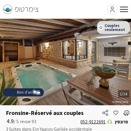
צימרטופ
Bon d'armée
1/24
Fronsine-Réservé aux couples
4.9
5 /
052-9122691
פרונסין
3 Suites dans Ein Yaacov Galilée occidentale