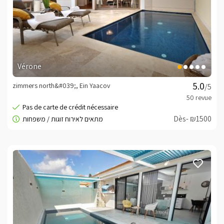
Vérone
zimmers north&#039;, Ein Yaacov
/5
Dès- ₪1500