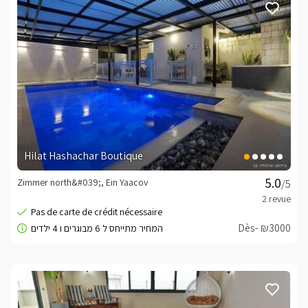
Hilat Hashachar Boutique
Zimmer north&#039;, Ein Yaacov
/5
Dès- ₪3000