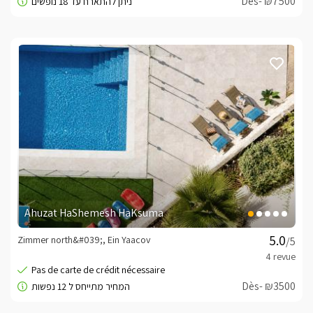
Dès- ₪7500
Ahuzat HaShemesh HaKsuma
Zimmer north&#039;, Ein Yaacov
/5
Dès- ₪3500