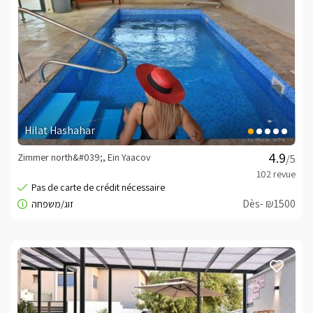
Hilat Hashahar
Zimmer north&#039;, Ein Yaacov
/5
Dès- ₪1500