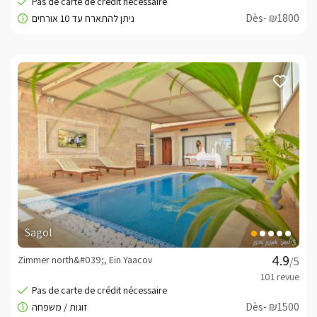
Dès- ₪1800
Sagol
Zimmer north&#039;, Ein Yaacov
/5
Dès- ₪1500