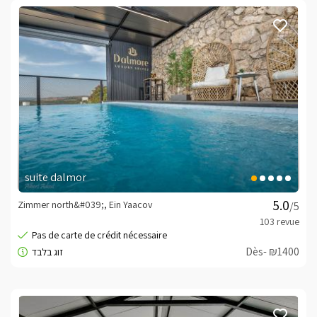
suite dalmor
Zimmer north&#039;, Ein Yaacov
/5
Dès- ₪1400