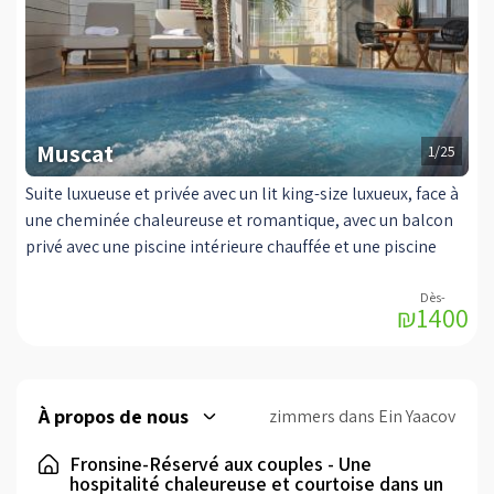
Muscat
1/25
Suite luxueuse et privée avec un lit king-size luxueux, face à
une cheminée chaleureuse et romantique, avec un balcon
privé avec une piscine intérieure chauffée et une piscine
intérieure et un sauna sec entièrement professionnel. Lit
queen-size (160X200), matelas orthopédique, canaux de
₪1400
raccordement OUI, téléviseurs (TV LCD (42 "/ 28, home
cinéma, cuisine entièrement équipée, micro-ondes,
vaisselle, table à manger, café et thé, Et une douche
spéciale Double et précipitations, poêle à huile de haute
À propos de nous
zimmers dans Ein Yaacov
qualité, un immense rectangulaire coin jacuzzi de la suite,
sièges confortables. Complexe privé étranger il ya une
Fronsine-Réservé aux couples - Une
hospitalité chaleureuse et courtoise dans un
unité de balcon privé comprend un immense courant de