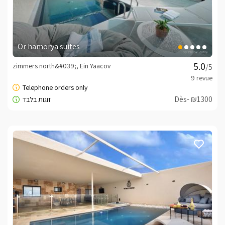
Or hamorya suites
zimmers north&#039;, Ein Yaacov
/5
Dès- ₪1300