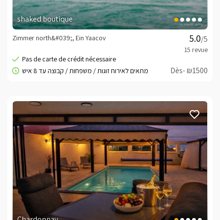
shaked boutique
Emplacement
Zimmer north&#039;, Ein Yaacov
/5
L'environnement complexe, il ya un large éventail 
d'activités passionnantes et attractions telles que 
l'équitation, des sentiers de randonnée, des excursions 
Dès- ₪1500
en jeep, restaurants de qualité chef, des parcs 
nationaux, tels que Rosh, Rainbow Cave et plus encore.
une information important
:La communauté religieuseLa synagogue est située à 
proximité, snacks kosher, plats kasher, Mikveh dans le 
moshav.Vous pouvez fournir Plata Saturday et samovar.* 
Le petit-déjeuner ne comprend pas, peut être 
commandé moyennant des frais supplémentaires et à 
l'avance avec le propriétaire du complexe.
Booking Conditions -
cliquez ici
Chardonnay