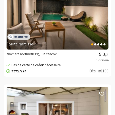
Suite Narcisse
zimmers north&#039;, Ein Yaacov
/5
Dès- ₪1100