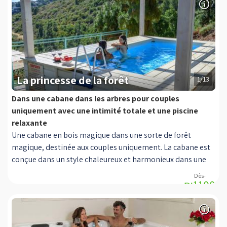
vue.
La princesse de la forêt
1/13
Dans une cabane dans les arbres pour couples
uniquement avec une intimité totale et une piscine
relaxante
Une cabane en bois magique dans une sorte de forêt
magique, destinée aux couples uniquement. La cabane est
conçue dans un style chaleureux et harmonieux dans une
ambiance épurée et naturelle. Dans la cabine, vous
₪1100
trouverez un lit double, à côté un jacuzzi intérieur spécial et
transparent, une cheminée à bois romantique, un salon
avec un canapé et une télévision moderne connectée aux
câbles YES, un espace maquillage, une cuisine équipée pour