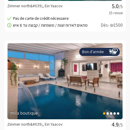
Zimmer north&#039;, Ein Yaacov
/5
Dès- ₪1500
Bon d'armée
mila boutique
Zimmer north&#039;, Ein Yaacov
/5