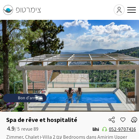
צימרטופ
Bon d'armée
1/13
Spa de rêve et hospitalité
4.9
5 /
lihi
052-9707416
Zimmer, Chalet ו-Villa עם 2 Bedrooms dans Amirim Upper