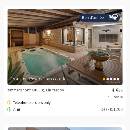
Bon d'armée
Fronsine-Réservé aux couples
zimmers north&#039;, Ein Yaacov
/5
Dès- ₪1200