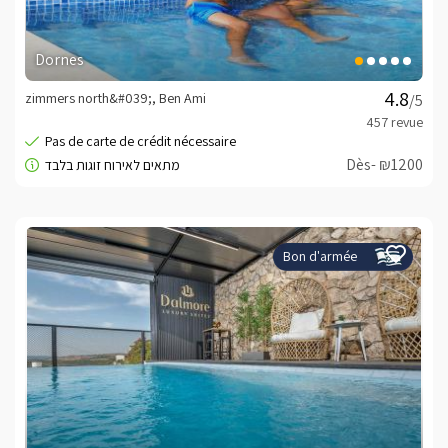
Dornes
zimmers north&#039;, Ben Ami
/5
Dès- ₪1200
Bon d'armée