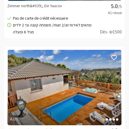
Zimmer north&#039;, Ein Yaacov
/5
Dès- ₪1500
Alin