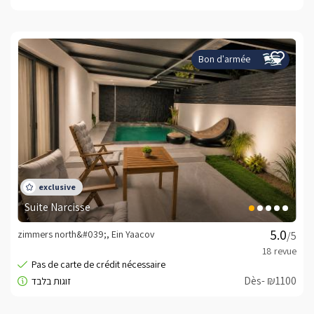
Bon d'armée
Suite Narcisse
zimmers north&#039;, Ein Yaacov
/5
Dès- ₪1100