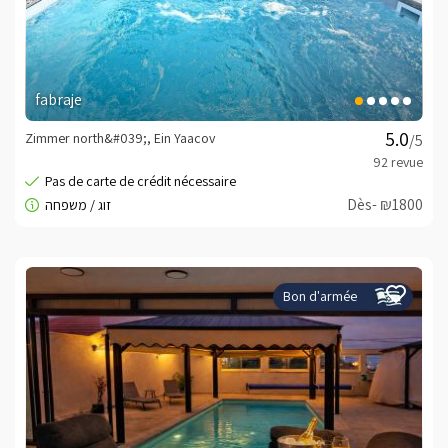
fabraje
Zimmer north&#039;, Ein Yaacov
/5
Dès- ₪1800
Bon d'armée