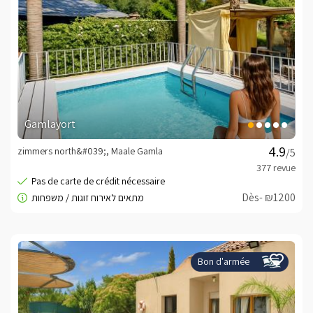
Gamlayort
zimmers north&#039;, Maale Gamla
/5
Dès- ₪1200
Bon d'armée