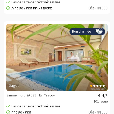
Dès- ₪1500
Bon d'armée
Sagol
Zimmer north&#039;, Ein Yaacov
/5
Dès- ₪1500