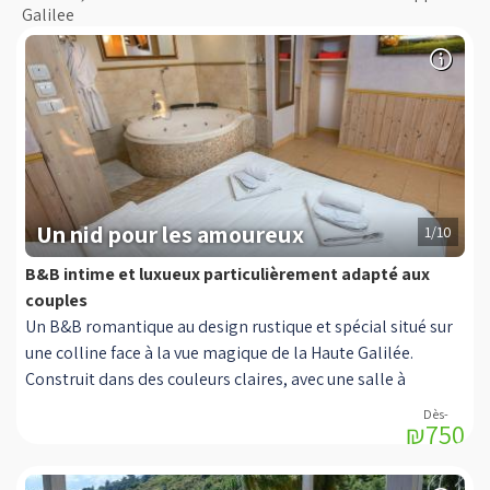
Galilee
Un nid pour les amoureux
1/10
B&B intime et luxueux particulièrement adapté aux
couples
Un B&B romantique au design rustique et spécial situé sur
une colline face à la vue magique de la Haute Galilée.
Construit dans des couleurs claires, avec une salle à
manger devant une fenêtre avec vue, une cheminée, un
₪750
jacuzzi rond, un lit de couchage, une cuisine équipée et une
salle de bain avec douche. Le balcon couvert de la suite -
une table basse romantique et une balançoire devant la