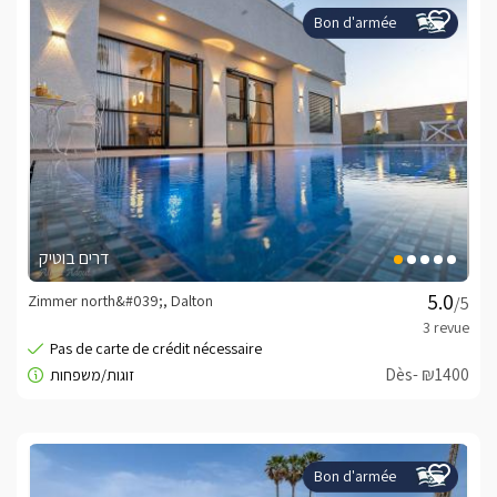
Bon d'armée
דרים בוטיק
Zimmer north&#039;, Dalton
/5
Dès- ₪1400
Bon d'armée