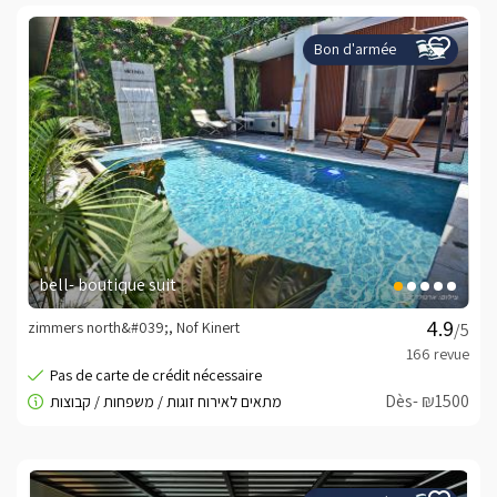
Bon d'armée
bell- boutique suit
zimmers north&#039;, Nof Kinert
/5
Dès- ₪1500