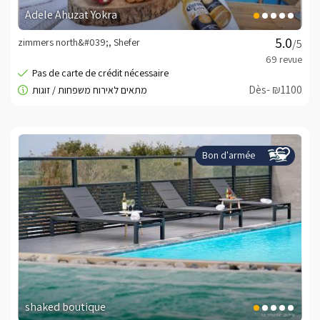
Adele Ahuzat Yokra
zimmers north&#039;, Shefer
/5
Dès- ₪1100
Bon d'armée
shaked boutique