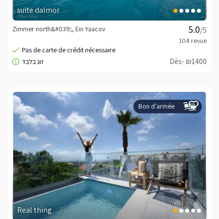
suite dalmor
Zimmer north&#039;, Ein Yaacov
/5
Dès- ₪1400
Bon d'armée
Real thing