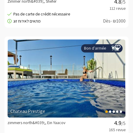
Zimmer north&#039;, Shefer
/5
Dès- ₪1000
Bon d'armée
Chateau Prestige
zimmers north&#039;, Ein Yaacov
/5