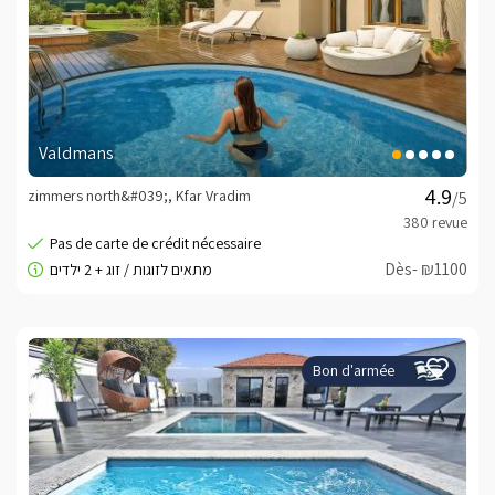
Valdmans
zimmers north&#039;, Kfar Vradim
/5
Dès- ₪1100
Bon d'armée