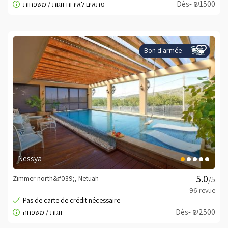
Dès- ₪1500
Bon d'armée
Nessya
Zimmer north&#039;, Netuah
/5
Dès- ₪2500