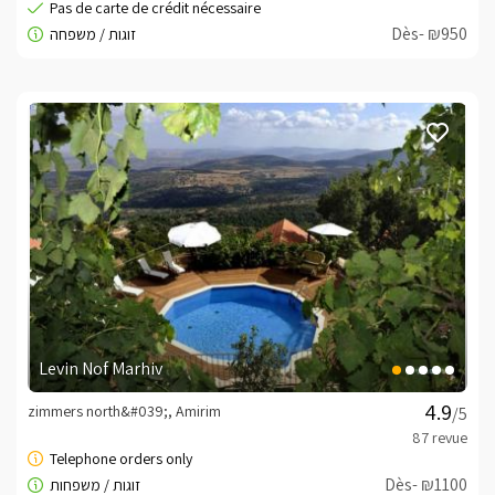
Dans la cour, vous trouverez une balançoire double 
Dès- ₪950
confortable et agréable, des aires de repos et un air 
ouvert et particulièrement agréable.

La cabane en bois "Princesse de la Forêt" possède une 
cour privée particulièrement cocooning, elle 
surplombe également un paysage ouvert et verdoyant. 
Avec des coins salons confortables, des chemins de 
pierre magiques et une végétation magnifique.

Au centre de la cour se trouve une piscine entièrement 
privée pour les invités de la cabane, particulièrement 
rafraîchissante pendant les mois d'été, et chauffée et 
couverte pendant les mois d'été. Avec un éclairage 
agréable en soirée, ce seront inévitablement vos 
Levin Nof Marhiv
vacances les plus relaxantes.

zimmers north&#039;, Amirim
/5
Dans la "Villa de rêve" - ​​une cour particulièrement 
soignée, avec un balcon en bois donnant sur une vue 
Dès- ₪1100