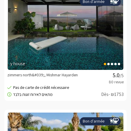
Bon d'armée
y house
zimmers north&#039;, Mishmar Hayarden
/5
Dès- ₪1753
Bon d'armée