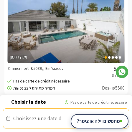
וילה גקסון
Zimmer north&#039;, Ein Yaacov
/5
Dès- ₪5500
Bon d'armée
Choisissez une date d
מחפשים וילה או צימר?