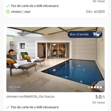
Dès- ₪1800
Bon d'armée
Vérone
zimmers north&#039;, Ein Yaacov
/5