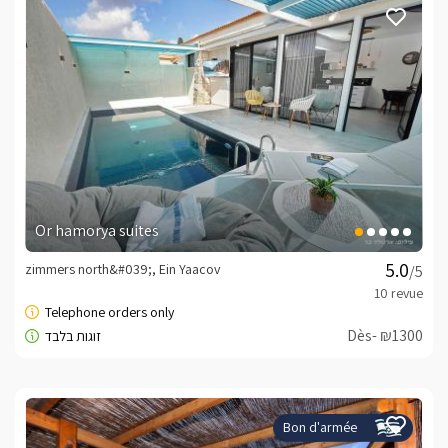
Or hamorya suites
zimmers north&#039;, Ein Yaacov
/5
Dès- ₪1300
Bon d'armée