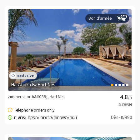
Bon d'armée
Ha-Ahuza BaHad-Nes
zimmers north&#039;, Had Nes
/5
Dès- ₪990