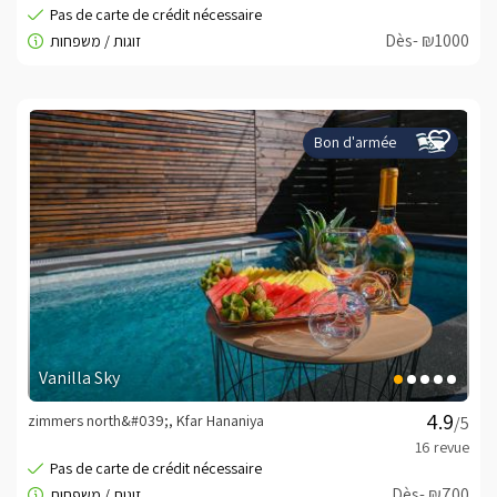
Dès- ₪1000
Bon d'armée
Vanilla Sky
zimmers north&#039;, Kfar Hananiya
/5
Dès- ₪700