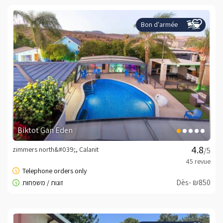
Bon d'armée
Biktot Gan Eden
zimmers north&#039;, Calanit
/5
Dès- ₪850