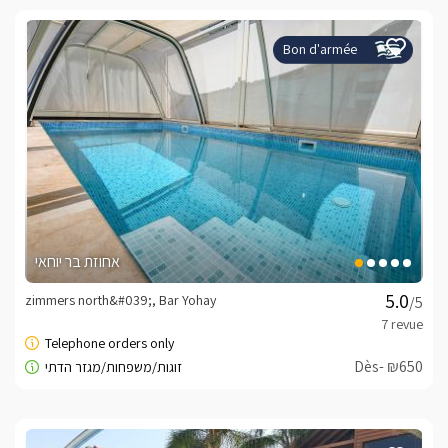
Bon d'armée
אחוזת בר יוחאי
zimmers north&#039;, Bar Yohay
/5
Dès- ₪650