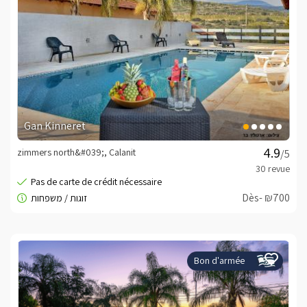
Gan Kinneret
zimmers north&#039;, Calanit
/5
Dès- ₪700
Bon d'armée