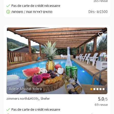
réservation du site.L'annulation gratuite de cette 
commande se fera dans les conditions indiquées dans 
le bon de commandeAnnulation jusqu'à 14 jours avant 
Dès- ₪1500
l'invité est facturé 100 NIS.Annulation 14 à 7 jours avant 
le séjour est facturé 50% de la commande 
totale.Annulation 1 - 7 jours avant le séjour est facturé à 
100% de la réservation.La facturation du client sera 
déterminée par les détails complexes de la carte de 
crédit qui seront livrés au client par téléphone par le 
propriétaire du complexe.Moyens de paiementVous 
pouvez payer en espèces / carte de crédit (Visa, 
Isracard).
Adele Ahuzat Yokra
zimmers north&#039;, Shefer
/5