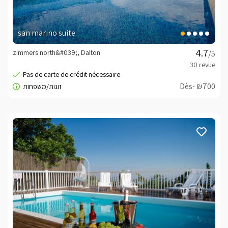
san marino suite
zimmers north&#039;, Dalton
/5
Dès- ₪700