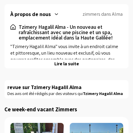
À propos de nous
zimmers dans Alma
Tzimery Hagalil Alma - Un nouveau et
rafraîchissant avec une piscine et un spa,
emplacement idéal dans la Haute Galilée!
"Tzimery Hagalil Alma" vous invite à un endroit calme 
et pittoresque, un lieu nouveau et exclusif, où vous 
pourrez profiter ensemble avec des partenaires, des 
Lire la suite
amis ou avec toute la famille.Le complexe est situé à 
l'un des plus unique Haute Galilée - Moshav Alma, à 
proximité de nombreux sentiers de randonnée, 
vignobles, équitation et VTT, les réserves naturelles 
revue sur Tzimery Hagalil Alma
(rivière Gish, rivière des Grands cèdres, le lac Dalton et 
Des avis ont été rédigés par des visiteurs qui
Tzimery Hagalil Alma
les sites d'engrais), tous accompagnés par des 
paysages inhabituels .Comme vous entrez sur le site, 
Ce week-end vacant Zimmers
vous verrez des dizaines de grands arbres fruitiers, vous 
pouvez profiter de la cueillette gratuite que vous le 
souhaitez pendant vos vacances. Situé entre le jardin 
d'arbres fruitiers complexe - particulièrement vert et 