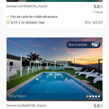
zimmers north&#039;, hazon
/5
Dès- ₪1100
Bon d'armée
Villa Vision
Zimmer north&#039;, hazon
/5