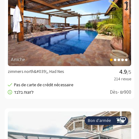
Aniche
zimmers north&#039;, Had Nes
/5
Dès- ₪900
Bon d'armée