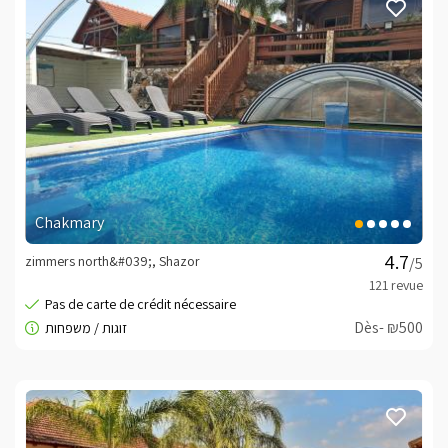
Chakmary
zimmers north&#039;, Shazor
/5
Dès- ₪500