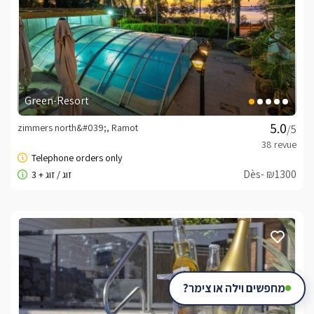
Green-Resort
zimmers north&#039;, Ramot
/5
Dès- ₪1300
מחפשים וילה או צימר?