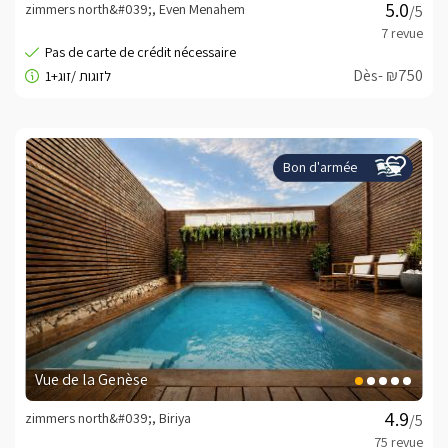
zimmers north&#039;, Even Menahem
/5
Dès- ₪750
Bon d'armée
Vue de la Genèse
zimmers north&#039;, Biriya
/5