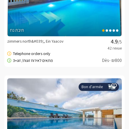
תיבת נח
zimmers north&#039;, Ein Yaacov
/5
Dès- ₪800
Bon d'armée