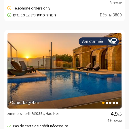
Dès- ₪3800
Bon d'armée
Osher bagolan
zimmers north&#039;, Had Nes
/5