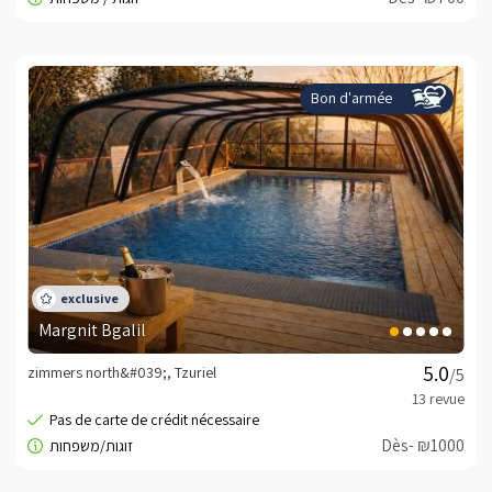
Bon d'armée
Margnit Bgalil
zimmers north&#039;, Tzuriel
/5
Dès- ₪1000