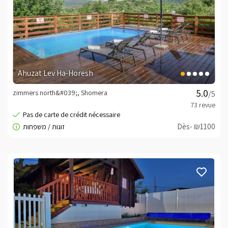
Ahuzat Lev Ha-Horesh
zimmers north&#039;, Shomera
/5
Dès- ₪1100