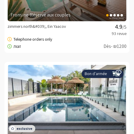
Fronsine-Réservé aux couples
zimmers north&#039;, Ein Yaacov
/5
Dès- ₪1200
Bon d'armée