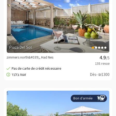
Piaza Del Sol
zimmers north&#039;, Had Nes
/5
Dès- ₪1300
Bon d'armée