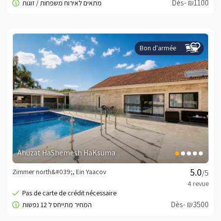
Dès- ₪1100
Bon d'armée
Ahuzat HaShemesh HaKsuma
Zimmer north&#039;, Ein Yaacov
/5
Dès- ₪3500