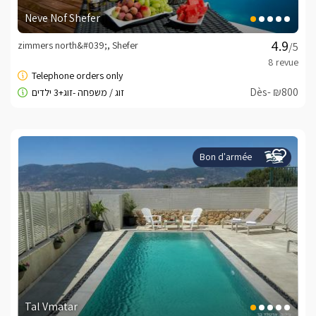
Neve Nof Shefer
zimmers north&#039;, Shefer
/5
Dès- ₪800
Bon d'armée
Tal Vmatar