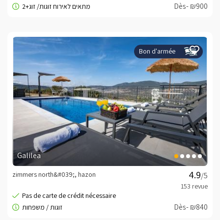
Dès- ₪900
Bon d'armée
Galilea
zimmers north&#039;, hazon
/5
Dès- ₪840