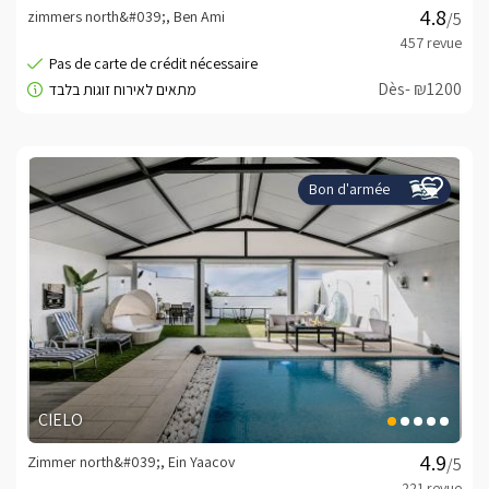
zimmers north&#039;, Ben Ami
/5
Le complexe est situé avec vue sur la mer de Galilée à 
environ 45 minutes d'Hermon.
Dès- ₪1200
Bon d'armée
CIELO
Zimmer north&#039;, Ein Yaacov
/5