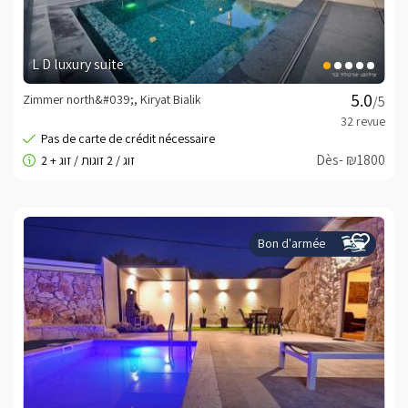
L D luxury suite
Zimmer north&#039;, Kiryat Bialik
/5
Dès- ₪1800
Bon d'armée