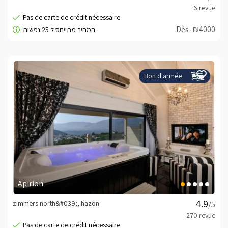
Dès- ₪4000
Bon d'armée
Apirion
zimmers north&#039;, hazon
/5