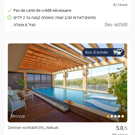
Dès- ₪1500
Bon d'armée
Nessya
Zimmer north&#039;, Netuah
/5