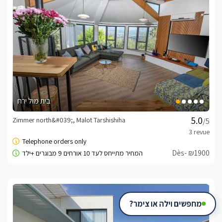
בית מול ירח
Zimmer north&#039;, Malot Tarshishiha
/5
Dès- ₪1900
Bon d'armée
מחפשים וילה או צימר?