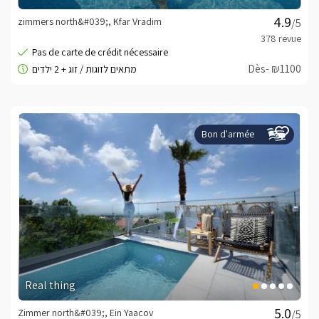
zimmers north&#039;, Kfar Vradim
/5
Dès- ₪1100
Bon d'armée
Real thing
Zimmer north&#039;, Ein Yaacov
/5