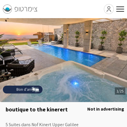
צימרטופ
Bon d'armée
1/25
boutique to the kinerert
Not in advertising
5 Suites dans Nof Kinert Upper Galilee