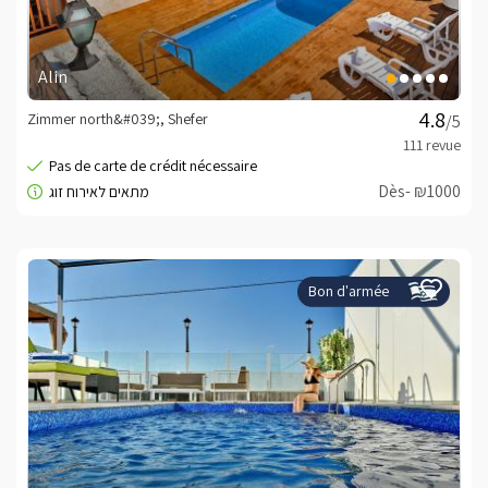
Alin
Zimmer north&#039;, Shefer
/5
Dès- ₪1000
Bon d'armée