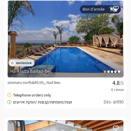
Bon d'armée
Ha-Ahuza BaHad-Nes
zimmers north&#039;, Had Nes
/5
Dès- ₪990