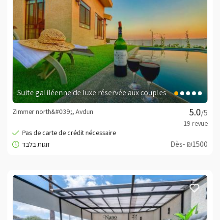
Suite galiléenne de luxe réservée aux couples
Zimmer north&#039;, Avdun
/5
Dès- ₪1500