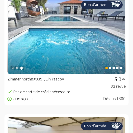
Bon d'armée
fabraje
Zimmer north&#039;, Ein Yaacov
/5
Dès- ₪1800
Bon d'armée