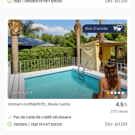
Dès- ₪1100
Bon d'armée
Gamlayort
zimmers north&#039;, Maale Gamla
/5
Dès- ₪1100