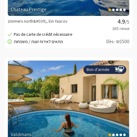
Chateau Prestige
zimmers north&#039;, Ein Yaacov
/5
Dès- ₪1500
Bon d'armée
Valdmans