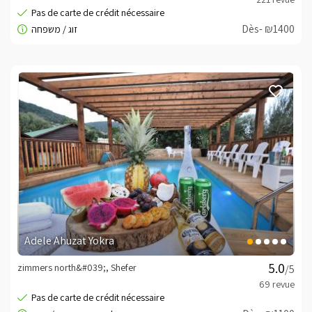
Dès- ₪1400
Adele Ahuzat Yokra
zimmers north&#039;, Shefer
/5