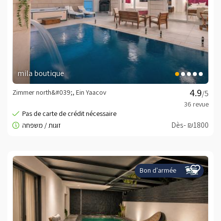
mila boutique
Zimmer north&#039;, Ein Yaacov
/5
Dès- ₪1800
Bon d'armée