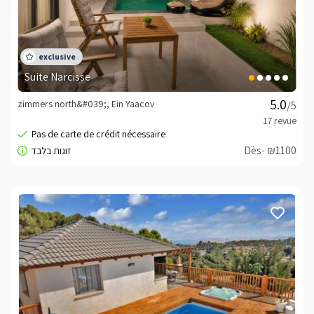
Suite Narcisse
zimmers north&#039;, Ein Yaacov
/5
Dès- ₪1100