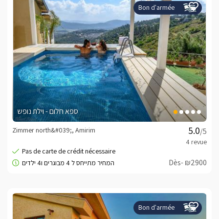
Bon d'armée
ספא חלום - וילת נופש
Zimmer north&#039;, Amirim
/5
Dès- ₪2900
Bon d'armée