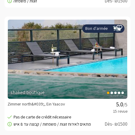
Dès- ₪1500
Bon d'armée
shaked boutique
Zimmer north&#039;, Ein Yaacov
/5
Dès- ₪1500