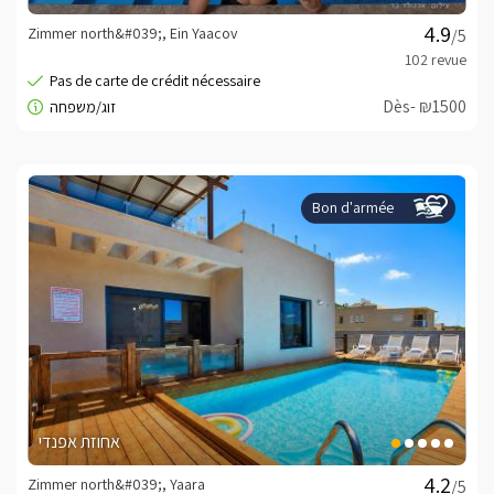
Zimmer north&#039;, Ein Yaacov
/5
Dès- ₪1500
Bon d'armée
אחוזת אפנדי
Zimmer north&#039;, Yaara
/5