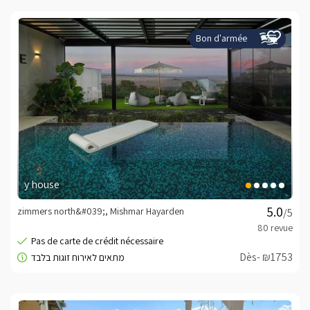
Bon d'armée
y house
zimmers north&#039;, Mishmar Hayarden
/5
Dès- ₪1753