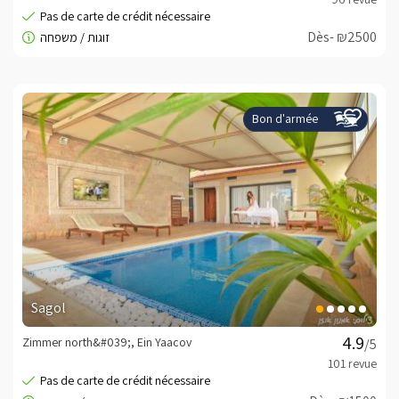
Dès- ₪2500
Bon d'armée
Sagol
Zimmer north&#039;, Ein Yaacov
/5