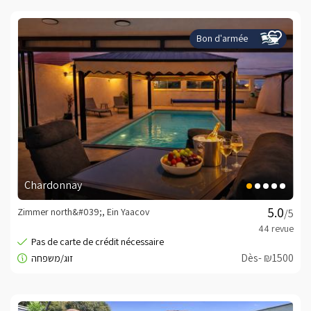
Bon d'armée
Chardonnay
Zimmer north&#039;, Ein Yaacov
/5
Dès- ₪1500