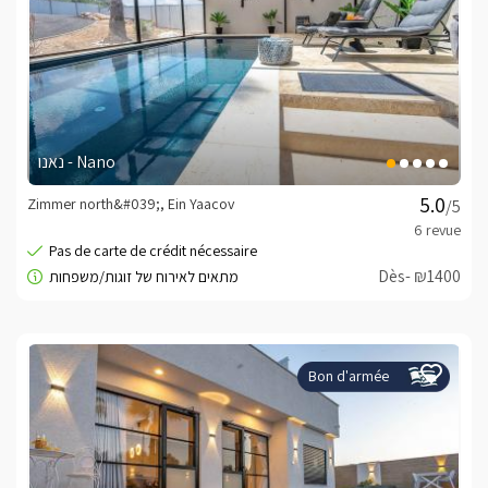
נאנו - Nano
Zimmer north&#039;, Ein Yaacov
/5
Dès- ₪1400
Bon d'armée