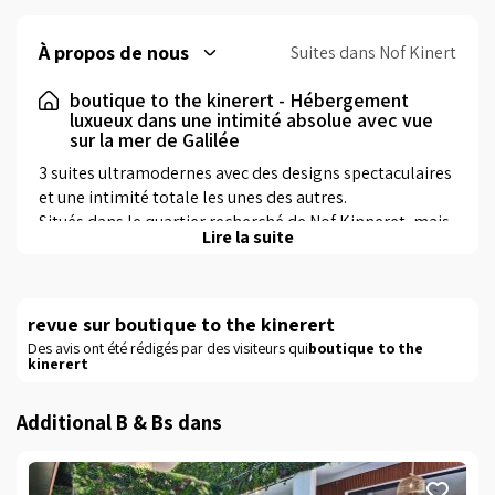
À propos de nous
Suites dans Nof Kinert
boutique to the kinerert - Hébergement
luxueux dans une intimité absolue avec vue
sur la mer de Galilée
3 suites ultramodernes avec des designs spectaculaires 
et une intimité totale les unes des autres.

Situés dans le quartier recherché de Nof Kinneret, mais 
Lire la suite
éloignés et isolés les uns des autres. Entièrement et 
richement équipé, avec piscines privées, jacuzzis spa 
pour chacune, une vue dégagée magique et un accueil 
cinq étoiles.

revue sur boutique to the kinerert
L'hébergement dans les suites est adapté pour des 
Des avis ont été rédigés par des visiteurs qui
boutique to the
kinerert
vacances en couple ou en famille, et met sous ses yeux 
les vacances parfaites et luxueuses que vous avez 
imaginées et qui sont là pour se réaliser.

Additional B & Bs dans
Equipé au plus haut niveau et avec une conception 
précise et correcte.Situé près de Rosh Pina et 
surplombant la Haute Galilée et les vues magnifiques, 