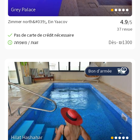
Grey Palace
Zimmer north&#039;, Ein Yaacov
/5
Dès- ₪1300
Bon d'armée
Hilat Hashahar