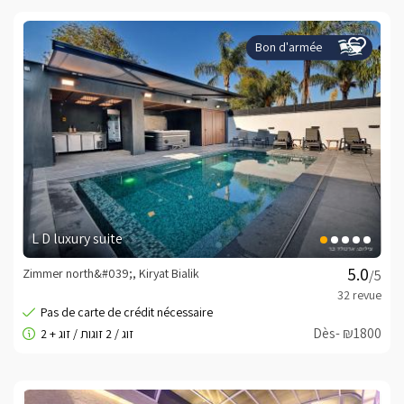
Bon d'armée
L D luxury suite
Zimmer north&#039;, Kiryat Bialik
/5
Dès- ₪1800