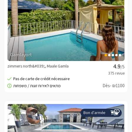
Gamlayort
zimmers north&#039;, Maale Gamla
/5
Dès- ₪1100
Bon d'armée