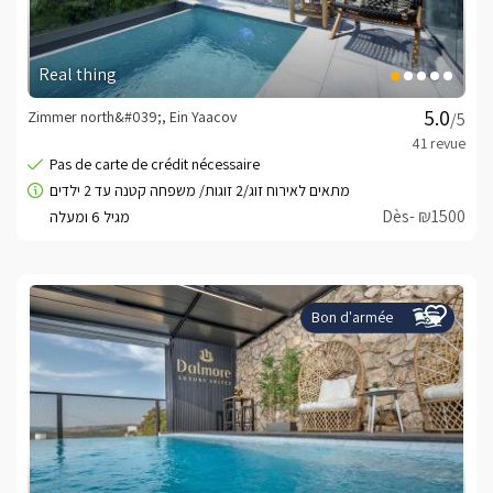
Real thing
Zimmer north&#039;, Ein Yaacov
/5
Dès- ₪1500
Bon d'armée