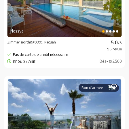
Nessya
Zimmer north&#039;, Netuah
/5
Dès- ₪2500
Bon d'armée