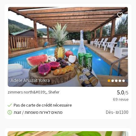
Adele Ahuzat Yokra
zimmers north&#039;, Shefer
/5
Dès- ₪1100