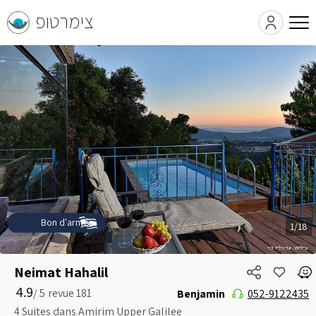
צימרטופ
Bon d'armée
1/18
Neimat Hahalil
4.9
5 /
Benjamin
052-9122435
4 Suites dans Amirim Upper Galilee