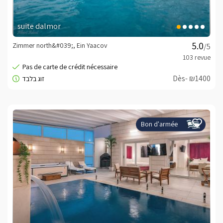
suite dalmor
Zimmer north&#039;, Ein Yaacov
/5
Dès- ₪1400
Bon d'armée