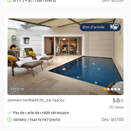
Dès- ₪1100
Bon d'armée
Vérone
zimmers north&#039;, Ein Yaacov
/5
Dès- ₪1500