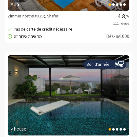
Alin
Zimmer north&#039;, Shefer
/5
Dès- ₪1000
Bon d'armée
y house