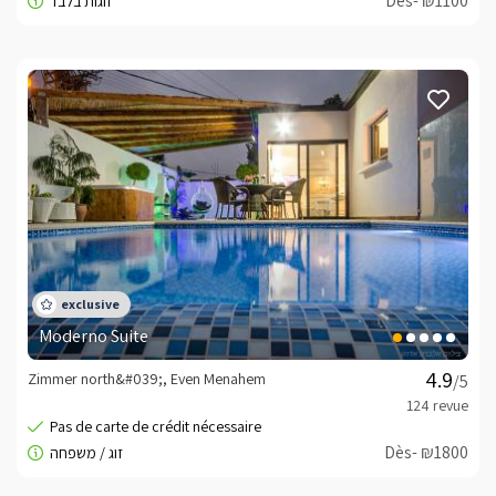
Dès- ₪1100
Moderno Suite
Zimmer north&#039;, Even Menahem
/5
Dès- ₪1800