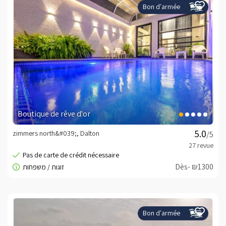
Bon d'armée
Boutique de rêve d'or
zimmers north&#039;, Dalton
/5
Dès- ₪1300
Bon d'armée