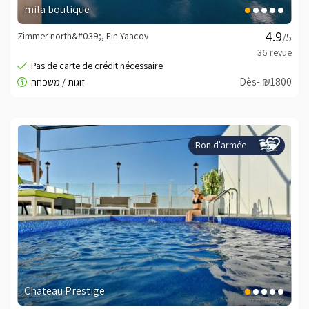
mila boutique
Zimmer north&#039;, Ein Yaacov
/5
Dès- ₪1800
Bon d'armée
Chateau Prestige