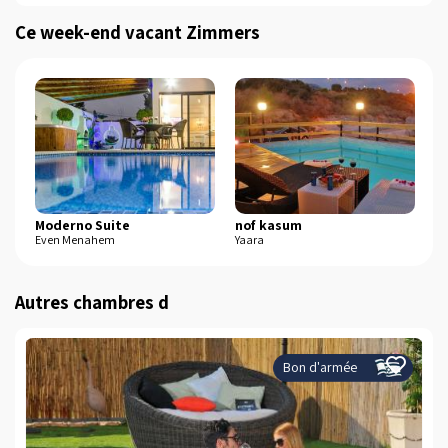
Ce week-end vacant Zimmers
Moderno Suite
nof kasum
be
Even Menahem
Yaara
No
Autres chambres d
Bon d'armée