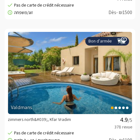
Dès- ₪1500
Bon d'armée
Valdmans
zimmers north&#039;, Kfar Vradim
/5