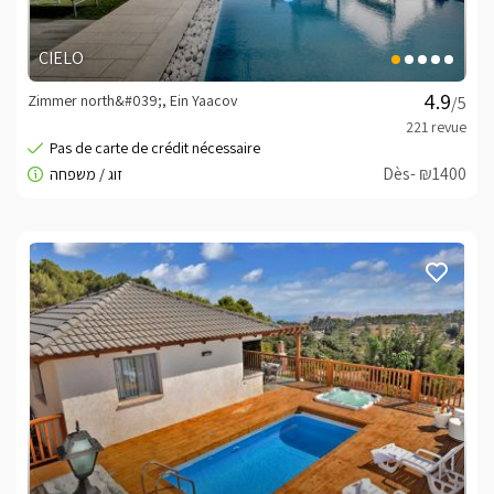
CIELO
Zimmer north&#039;, Ein Yaacov
/5
Dès- ₪1400