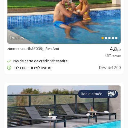
Dornes
zimmers north&#039;, Ben Ami
/5
Dès- ₪1200
Bon d'armée