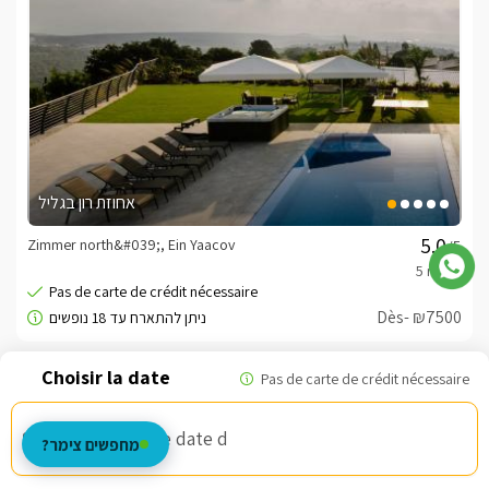
אחוזת רון בגליל
Zimmer north&#039;, Ein Yaacov
/5
Dès- ₪7500
Bon d'armée
Choisissez une date d
מחפשים צימר?