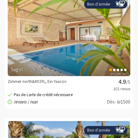
Bon d'armée
Sagol
Zimmer north&#039;, Ein Yaacov
/5
Dès- ₪1500
Bon d'armée