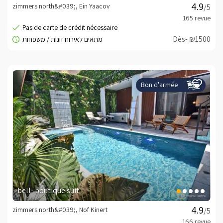
zimmers north&#039;, Ein Yaacov
/5
Dès- ₪1500
Bon d'armée
bell- boutique suit
zimmers north&#039;, Nof Kinert
/5