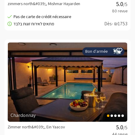
zimmers north&#039;, Mishmar Hayarden
/5
Dès- ₪1753
Bon d'armée
Chardonnay
Zimmer north&#039;, Ein Yaacov
/5