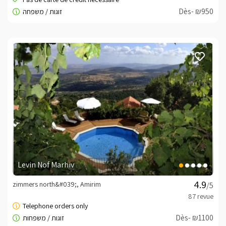
Cordialement, Benjamin -
052-9122435
Dès- ₪950
Levin Nof Marhiv
zimmers north&#039;, Amirim
/5
Dès- ₪1100