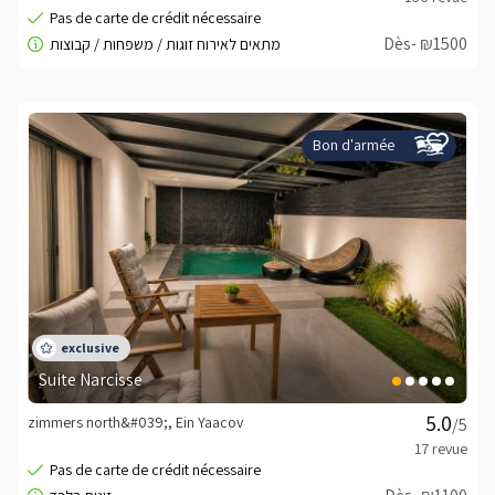
Dès- ₪1500
Bon d'armée
Suite Narcisse
zimmers north&#039;, Ein Yaacov
/5