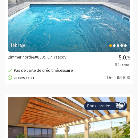
fabraje
Zimmer north&#039;, Ein Yaacov
/5
Dès- ₪1800
Bon d'armée