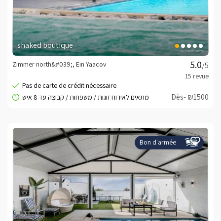
shaked boutique
Zimmer north&#039;, Ein Yaacov
/5
Dès- ₪1500
Bon d'armée