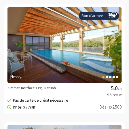
Bon d'armée
Nessya
Zimmer north&#039;, Netuah
/5
Dès- ₪2500