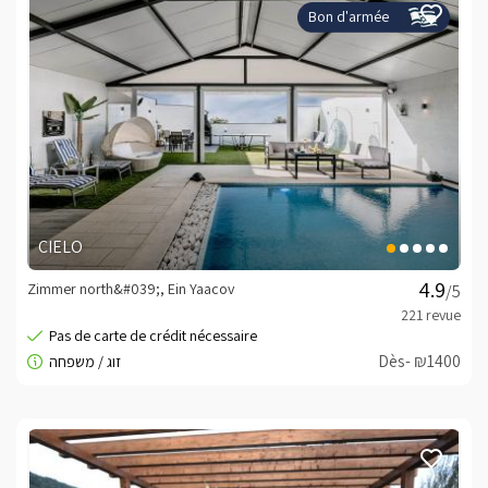
Bon d'armée
CIELO
Zimmer north&#039;, Ein Yaacov
/5
Dès- ₪1400