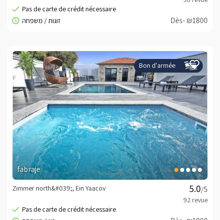
Dès- ₪1800
Bon d'armée
fabraje
Zimmer north&#039;, Ein Yaacov
/5