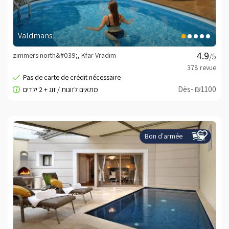
Valdmans
zimmers north&#039;, Kfar Vradim
/5
Dès- ₪1100
Bon d'armée