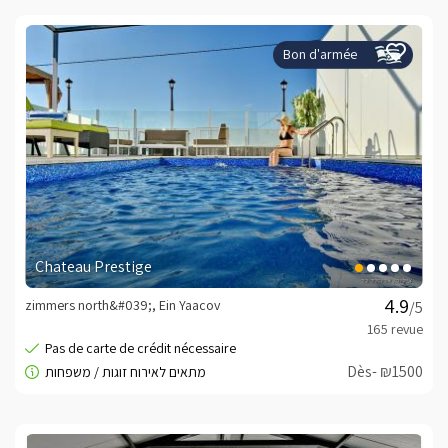
Bon d'armée
Chateau Prestige
zimmers north&#039;, Ein Yaacov
/5
Dès- ₪1500