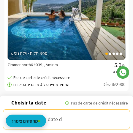
ספא חלום - וילת נופש
Zimmer north&#039;, Amirim
/5
Dès- ₪2900
Bon d'armée
Choisissez une date d
מחפשים צימר?