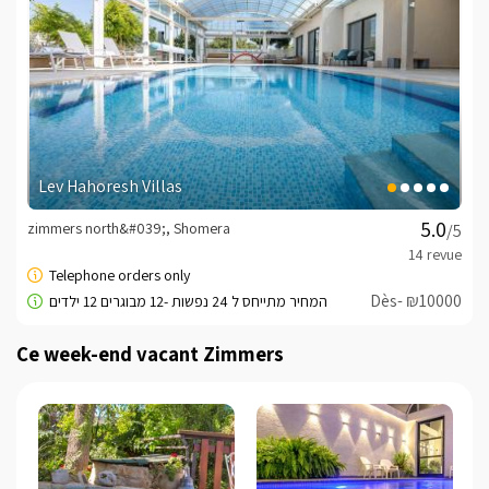
d'Achziv. Dans les environs immédiats se trouvent les 
jardins Bahai, le lac Monfort, de nombreux sentiers de 
randonnée et pistes cyclables, des excursions en jeep, 
des chevaux, des VTT, une variété de restaurants et plus 
encore.
Superbe vue Galilée
Lev Hahoresh Villas
L'emplacement du manoir dans la forêt, promettant 
zimmers north&#039;, Shomera
/5
une vue panoramique unique sur les collines de la 
Galilée et les espaces sauvages, les sièges adjacents et 
les forêts naturelles.
Dès- ₪10000
Ce week-end vacant Zimmers
Magique Douceur d'hiver
Chaque cabine offre à ses invités pendant l'hiver 
pampering intérieur personnel dispose d'un jacuzzi 
sophistiqué et chaleureux, literie en plumes, des 
réchauds, des boissons chaudes et des 
rafraîchissements et une cheminée confortable debout 