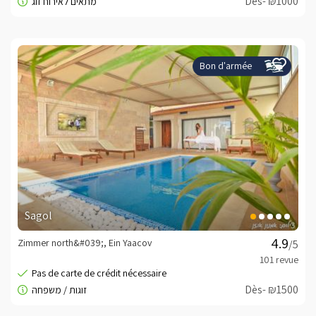
Dès- ₪1000
Bon d'armée
Sagol
Zimmer north&#039;, Ein Yaacov
/5
Dès- ₪1500