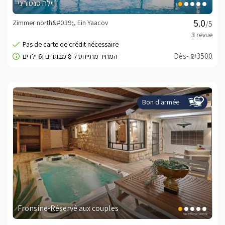
וילה סנטוריני
Zimmer north&#039;, Ein Yaacov
/5
Dès- ₪3500
Bon d'armée
Fronsine-Réservé aux couples