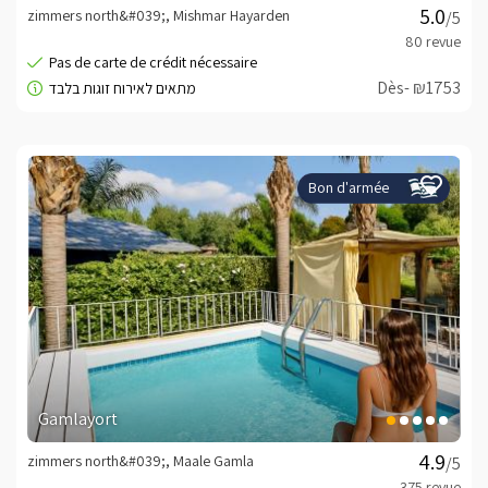
zimmers north&#039;, Mishmar Hayarden
/5
Dès- ₪1753
Bon d'armée
Gamlayort
zimmers north&#039;, Maale Gamla
/5