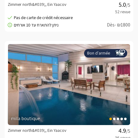
Zimmer north&#039;, Ein Yaacov
/5
חשוב לדעת
בחגים יולי ואוגוסט המחירון כולל 2 ילדים חינם.
Dès- ₪1800
Booking Conditions -
cliquez ici
Bon d'armée
minisite_owner_instant
minisite_owner_text
Cordialement, Yaron -
052-9708275
mila boutique
Zimmer north&#039;, Ein Yaacov
/5