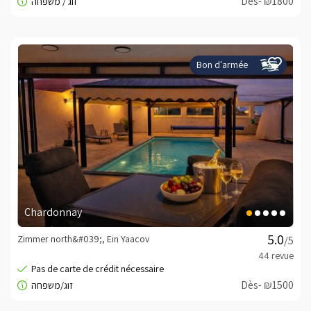
Dès- ₪1800
Bon d'armée
Chardonnay
Zimmer north&#039;, Ein Yaacov
/5
Dès- ₪1500