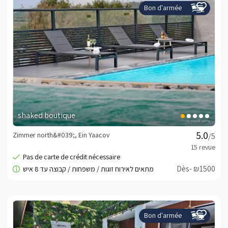
Bon d'armée
shaked boutique
Zimmer north&#039;, Ein Yaacov
/5
Dès- ₪1500
Bon d'armée