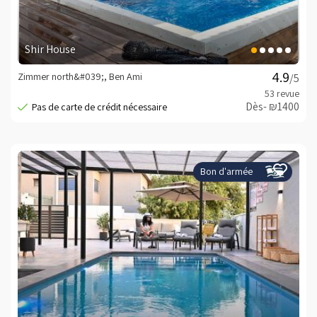
Shir House
Zimmer north&#039;, Ben Ami
/5
Dès- ₪1400
Bon d'armée