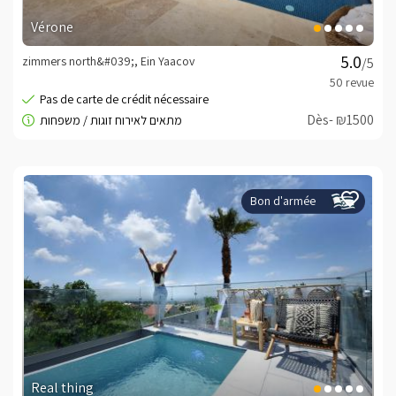
Vérone
zimmers north&#039;, Ein Yaacov
/5
Dès- ₪1500
Bon d'armée
Real thing