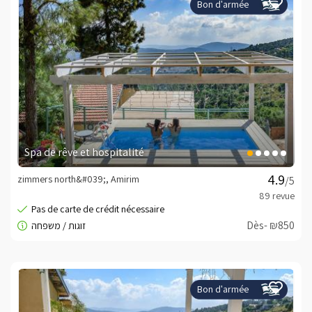
Bon d'armée
Spa de rêve et hospitalité
zimmers north&#039;, Amirim
/5
Dès- ₪850
Bon d'armée