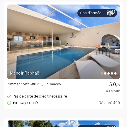
Bon d'armée
Manoir Raphaël
Zimmer north&#039;, Ein Yaacov
/5
Dès- ₪1400