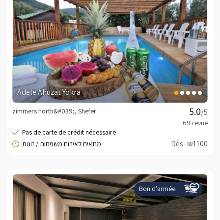
Adele Ahuzat Yokra
zimmers north&#039;, Shefer
/5
Dès- ₪1100
Bon d'armée