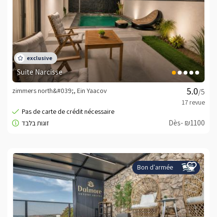
Suite Narcisse
zimmers north&#039;, Ein Yaacov
/5
Dès- ₪1100
Bon d'armée