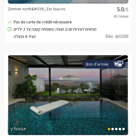
Zimmer north&#039;, Ein Yaacov
/5
Dès- ₪1500
Bon d'armée
y house