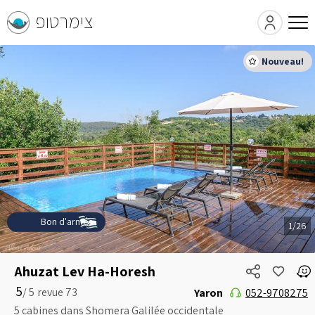
צימרטופ
Bon d'armée
1/26
Ahuzat Lev Ha-Horesh
5
5 /
Yaron
052-9708275
5 cabines dans Shomera Galilée occidentale