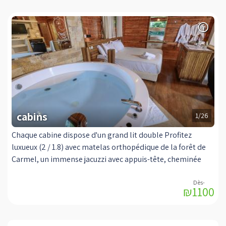
cabins
1/26
Chaque cabine dispose d'un grand lit double Profitez
luxueux (2 / 1.8) avec matelas orthopédique de la forêt de
Carmel, un immense jacuzzi avec appuis-tête, cheminée
confortable les jours de froid, une chaise de massage de
luxe d'American Comfort, confortable coin salon devant la
₪1100
LCD 42 "TV (yES) + lecteur DVD et une maison de scooter,
salle à manger, intérieur des enfants chambre avec literie
confortable, LCD plus et la climatisation, une salle de bain