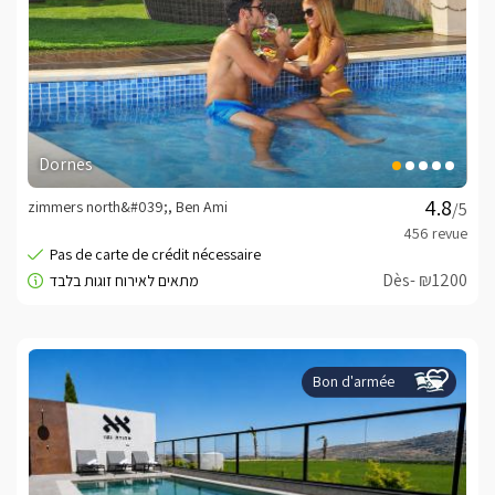
Dornes
zimmers north&#039;, Ben Ami
/5
Dès- ₪1200
Bon d'armée