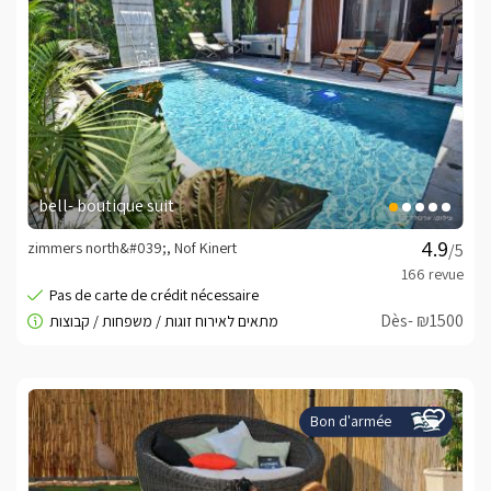
bell- boutique suit
zimmers north&#039;, Nof Kinert
/5
Dès- ₪1500
Bon d'armée