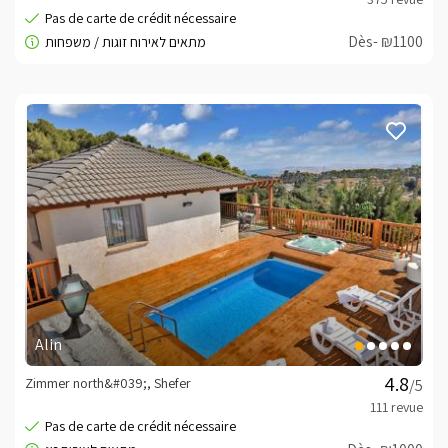
Dès- ₪1100
Alin
Zimmer north&#039;, Shefer
/5