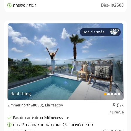
Dès- ₪2500
Bon d'armée
Real thing
Zimmer north&#039;, Ein Yaacov
/5