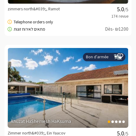
zimmers north&#039;, Ramot
/5
Dès- ₪1200
Bon d'armée
Ahuzat HaShemesh HaKsuma
Zimmer north&#039;, Ein Yaacov
/5