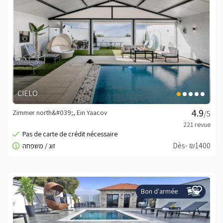
CIELO
Zimmer north&#039;, Ein Yaacov
/5
Dès- ₪1400
Bon d'armée