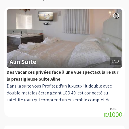
Alin Suite
1/19
Des vacances privées face à une vue spectaculaire sur
la prestigieuse Suite Aline
Dans la suite vous Profitez d'un luxueux lit double avec
double matelas écran géant LCD 40 'est connecté au
satellite (oui) qui comprend un ensemble complet de
canaux + capacité d'enregistrement HD, un lecteur DVD,
₪1000
Jacuzzi rectangulaire double salle à manger en bois,
Climatisation, une cuisine entièrement équipée: une
machine à expresso, bouilloire électrique, réfrigérateur,