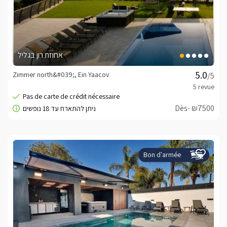
אחוזת רון בגליל
Zimmer north&#039;, Ein Yaacov
/5
Dès- ₪7500
Bon d'armée