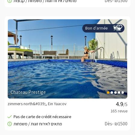
Dès- ₪1500
Bon d'armée
Chateau Prestige
zimmers north&#039;, Ein Yaacov
/5
Dès- ₪1500