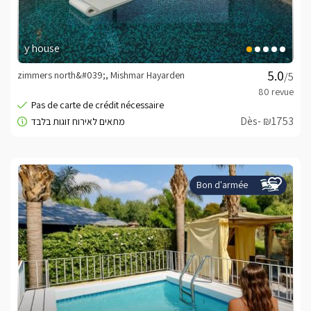
y house
zimmers north&#039;, Mishmar Hayarden
/5
Dès- ₪1753
Bon d'armée