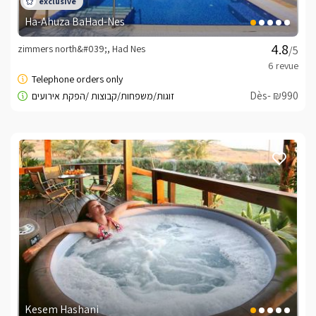
Ha-Ahuza BaHad-Nes
zimmers north&#039;, Had Nes
/5
Dès- ₪990
Kesem Hashani