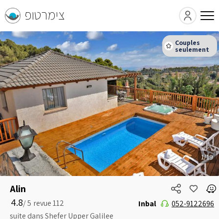
צימרטופ
1/19
Alin
4.8
5 /
Inbal
052-9122696
suite dans Shefer Upper Galilee