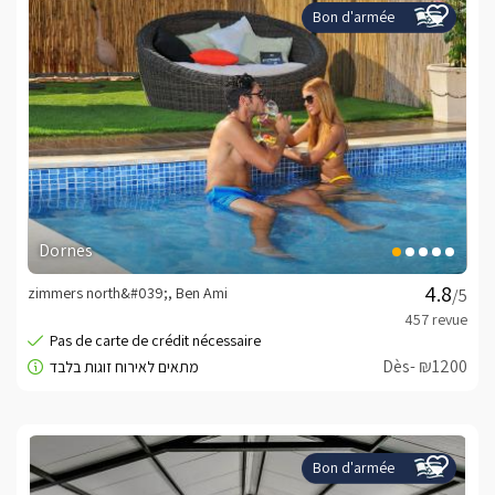
Bon d'armée
Dornes
zimmers north&#039;, Ben Ami
/5
Dès- ₪1200
Bon d'armée