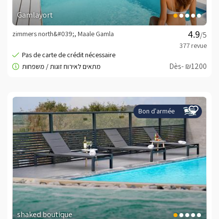
Gamlayort
zimmers north&#039;, Maale Gamla
/5
Dès- ₪1200
Bon d'armée
shaked boutique