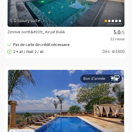
L D luxury suite
Zimmer north&#039;, Kiryat Bialik
/5
Dès- ₪1800
Bon d'armée