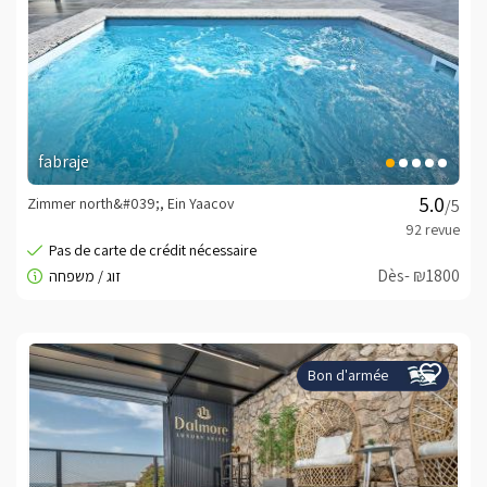
fabraje
Zimmer north&#039;, Ein Yaacov
/5
Dès- ₪1800
Bon d'armée