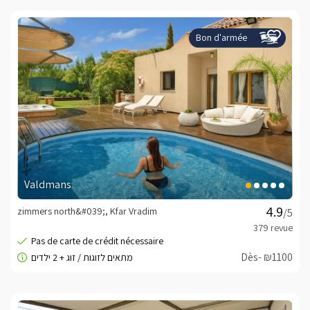
Bon d'armée
Valdmans
zimmers north&#039;, Kfar Vradim
/5
Dès- ₪1100