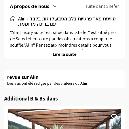
four à micro-ondes, servant. Pour la communauté
À propos de nous
suite dans Shefer
religieuse: blech, samovar pour le samedi et une
Alin - סוויטת פאר פרטיות בלב הטבע לזוגות בלבד
synagogue près de l'auberge.
עם בריכה מחוממת
"Alin Luxury Suite" est situé dans "Shefer" est situé près 
de Safed et entouré par des observations à couper le 
souffle."Alin" Pensez aux moindres détails pour vous 
donner un privé double vacances parfaites. La suite est 
Lire la suite
complètement privée, et quand nous disons que nous 
voulons dire complètement. Les seuls voisins de la 
sienne les collines pastorales et espaces verts qui se 
revue sur Alin
dressent dans le paysage, une piscine chauffée et spa 
jacuzzi privé dans votre propre parking privé à l'intimité 
Des avis ont été rédigés par des visiteurs qui
Alin
parfaite. Plus dans un complexe Il ya un balcon donnant 
sur hypnotiquement et un grand balcon avec vue sur la 
Additional B & Bs dans
pastorale.
En suite
Dans la suite Profitez d'un lit double luxueux avec un 