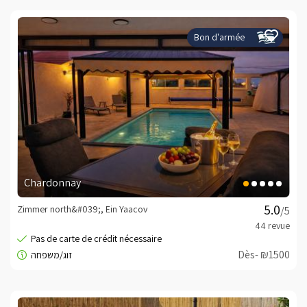
Bon d'armée
Chardonnay
Zimmer north&#039;, Ein Yaacov
/5
Dès- ₪1500