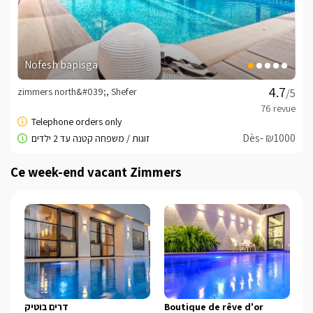
חשוב לדעת
המתחם הינו לזוגות בלבד!
Booking Conditions -
cliquez ici
Nofesh bapisga
minisite_owner_instant
zimmers north&#039;, Shefer
/5
minisite_owner_text
Cordialement, Inbal -
052-9122696
Dès- ₪1000
Ce week-end vacant Zimmers
דרים בוטיק
Boutique de rêve d'or
C