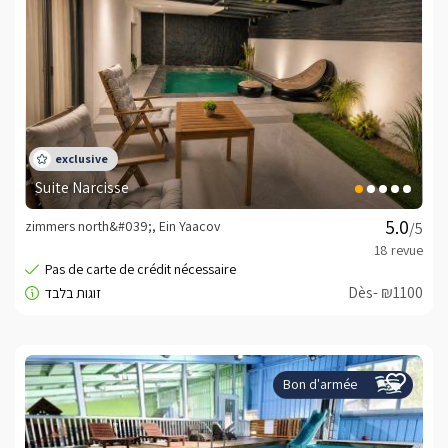
Suite Narcisse
zimmers north&#039;, Ein Yaacov
/5
Dès- ₪1100
Bon d'armée