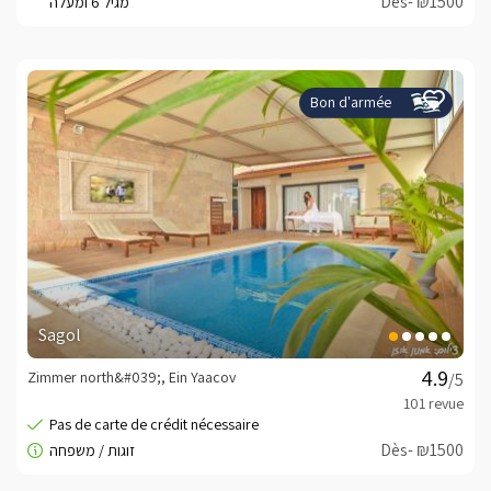
Dès- ₪1500
Bon d'armée
Sagol
Zimmer north&#039;, Ein Yaacov
/5
Dès- ₪1500