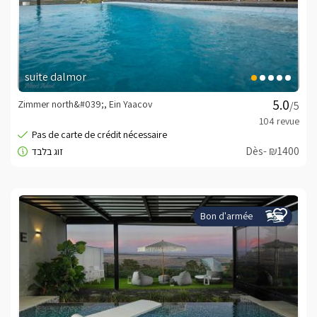
suite dalmor
Zimmer north&#039;, Ein Yaacov
/5
Dès- ₪1400
Bon d'armée