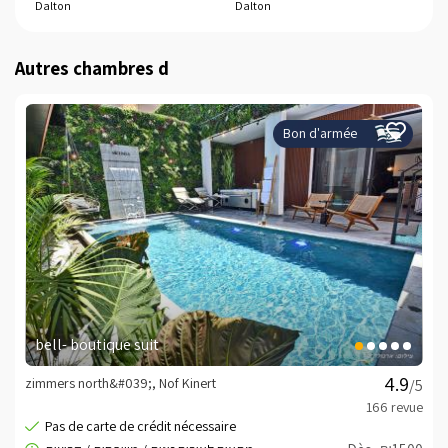
Dalton
Dalton
Ei
Autres chambres d
Bon d'armée
bell- boutique suit
zimmers north&#039;, Nof Kinert
/5