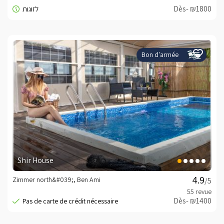
Dès- ₪1800
Bon d'armée
Shir House
Zimmer north&#039;, Ben Ami
/5
Dès- ₪1400