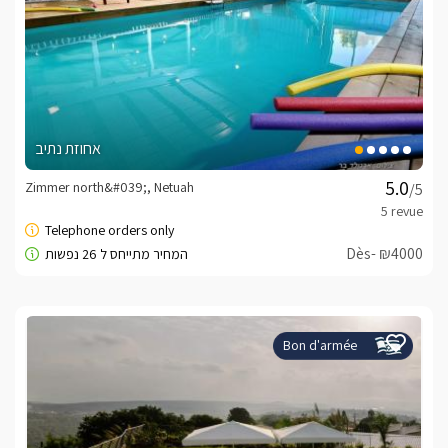
אחוזת נתיב
Zimmer north&#039;, Netuah
/5
Dès- ₪4000
Bon d'armée