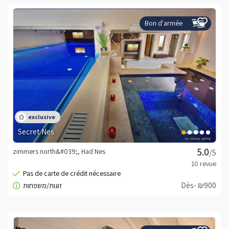
Bon d'armée
Secret Nes
zimmers north&#039;, Had Nes
/5
Dès- ₪900