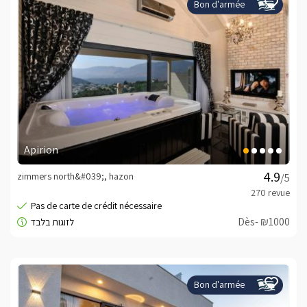
Bon d'armée
Apirion
zimmers north&#039;, hazon
/5
Dès- ₪1000
Bon d'armée