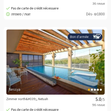
Dès- ₪1800
Bon d'armée
Nessya
Zimmer north&#039;, Netuah
/5