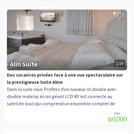
Alin Suite
1/19
Des vacances privées face à une vue spectaculaire sur
la prestigieuse Suite Aline
Dans la suite vous Profitez d'un luxueux lit double avec
double matelas écran géant LCD 40 'est connecté au
satellite (oui) qui comprend un ensemble complet de
canaux + capacité d'enregistrement HD, un lecteur DVD,
₪1000
Jacuzzi rectangulaire double salle à manger en bois,
Climatisation, une cuisine entièrement équipée: une
machine à expresso, bouilloire électrique, réfrigérateur,