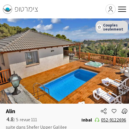
צימרטופ
1/19
Alin
4.8
5 /
Inbal
052-9122696
suite dans Shefer Upper Galilee