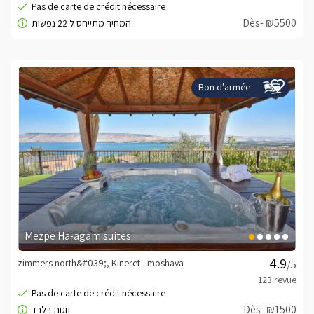
Dès- ₪5500
Bon d'armée
Mezpe Ha-agam suites
zimmers north&#039;, Kineret - moshava
/5
Dès- ₪1500