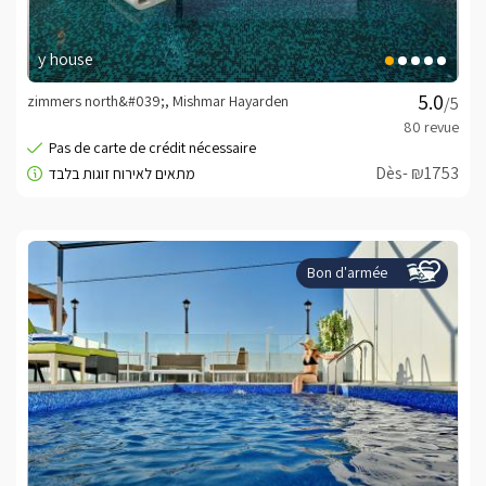
y house
zimmers north&#039;, Mishmar Hayarden
/5
Dès- ₪1753
Bon d'armée