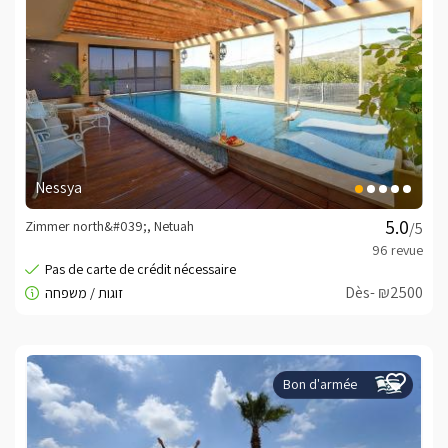
Nessya
Zimmer north&#039;, Netuah
/5
Dès- ₪2500
Bon d'armée