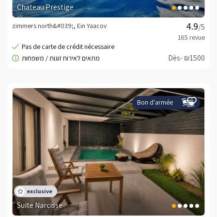
Chateau Prestige
zimmers north&#039;, Ein Yaacov
/5
Dès- ₪1500
Bon d'armée
Suite Narcisse