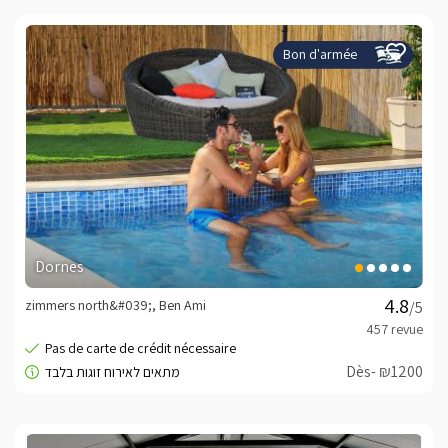
Bon d'armée
Dornes
zimmers north&#039;, Ben Ami
/5
Dès- ₪1200