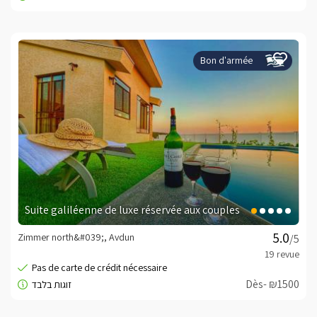
Bon d'armée
Suite galiléenne de luxe réservée aux couples
Zimmer north&#039;, Avdun
/5
Dès- ₪1500