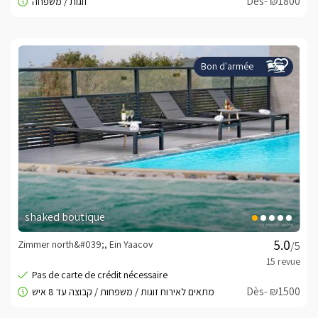
Dès- ₪1800
Bon d'armée
shaked boutique
Zimmer north&#039;, Ein Yaacov
/5
Dès- ₪1500