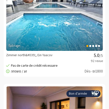
fabraje
Zimmer north&#039;, Ein Yaacov
/5
Dès- ₪1800
Bon d'armée