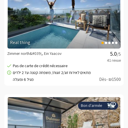
Real thing
Zimmer north&#039;, Ein Yaacov
/5
Dès- ₪1500
Bon d'armée