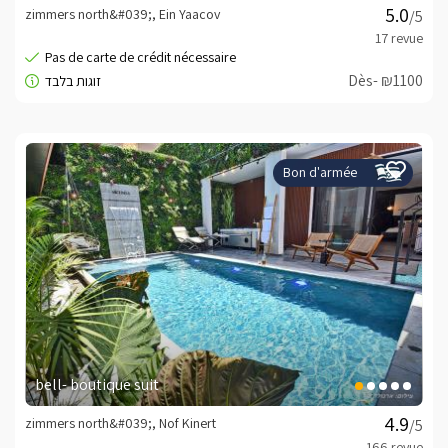
zimmers north&#039;, Ein Yaacov
/5
Dès- ₪1100
Bon d'armée
bell- boutique suit
zimmers north&#039;, Nof Kinert
/5