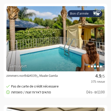
Bon d'armée
Gamlayort
zimmers north&#039;, Maale Gamla
/5
Dès- ₪1100