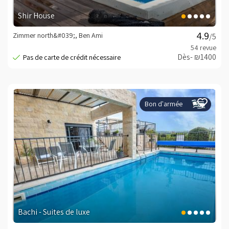
Shir House
Zimmer north&#039;, Ben Ami
/5
Dès- ₪1400
Bon d'armée
Bachi - Suites de luxe