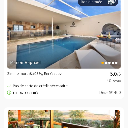
Bon d'armée
Manoir Raphaël
Zimmer north&#039;, Ein Yaacov
/5
Dès- ₪1400