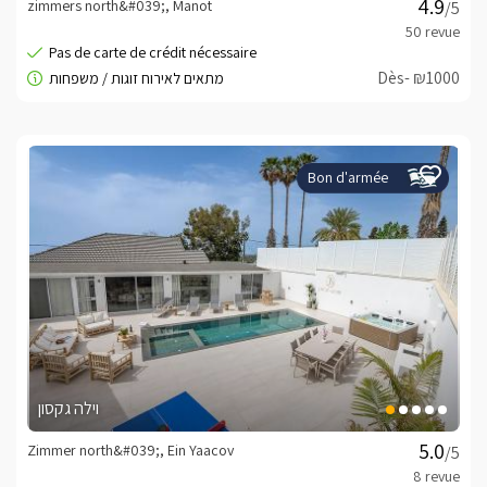
zimmers north&#039;, Manot
/5
Dès- ₪1000
Bon d'armée
וילה גקסון
Zimmer north&#039;, Ein Yaacov
/5