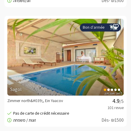
Dès- ₪1500
Bon d'armée
Sagol
Zimmer north&#039;, Ein Yaacov
/5
Dès- ₪1500