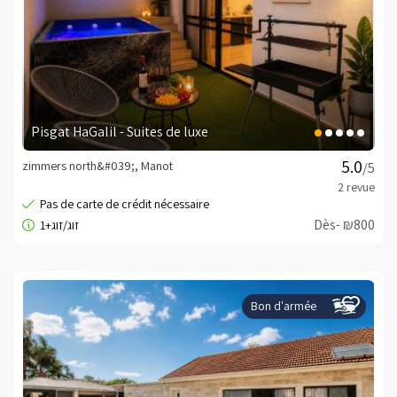
Pisgat HaGalil - Suites de luxe
zimmers north&#039;, Manot
/5
Dès- ₪800
Bon d'armée