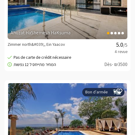
Ahuzat HaShemesh HaKsuma
Zimmer north&#039;, Ein Yaacov
/5
Dès- ₪3500
Bon d'armée