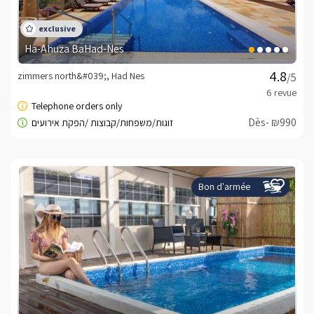
Ha-Ahuza BaHad-Nes
zimmers north&#039;, Had Nes
/5
Dès- ₪990
Bon d'armée