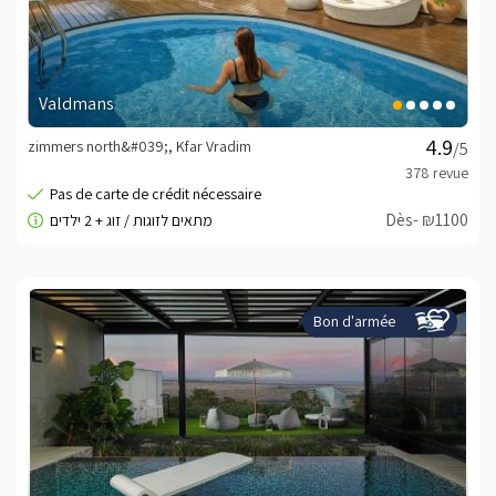
Valdmans
zimmers north&#039;, Kfar Vradim
/5
Dès- ₪1100
Bon d'armée