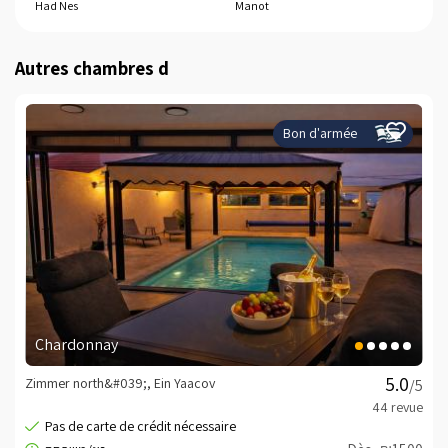
Had Nes
Manot
Ma
Autres chambres d
Bon d'armée
Chardonnay
Zimmer north&#039;, Ein Yaacov
/5