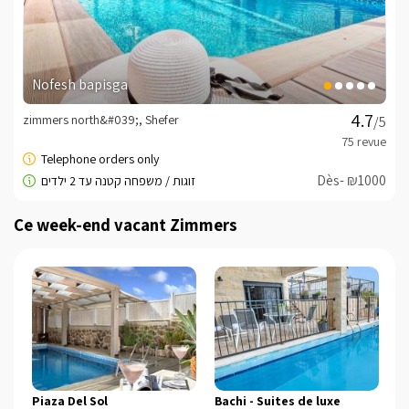
חשוב לדעת
המתחם הינו לזוגות בלבד!
Booking Conditions -
cliquez ici
Nofesh bapisga
minisite_owner_instant
zimmers north&#039;, Shefer
/5
minisite_owner_text
Cordialement, Inbal -
052-9122696
Dès- ₪1000
Ce week-end vacant Zimmers
Piaza Del Sol
Bachi - Suites de luxe
s