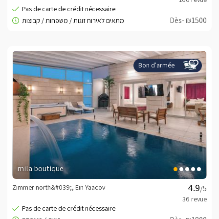
Dès- ₪1500
Bon d'armée
mila boutique
Zimmer north&#039;, Ein Yaacov
/5