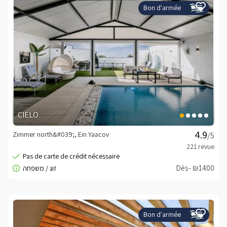
Bon d'armée
CIELO
Zimmer north&#039;, Ein Yaacov
/5
Dès- ₪1400
Bon d'armée