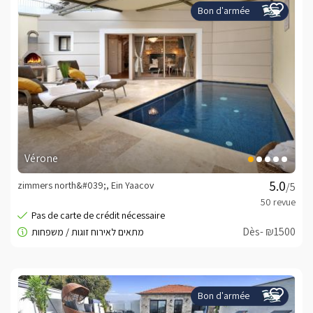
Bon d'armée
Vérone
zimmers north&#039;, Ein Yaacov
/5
Dès- ₪1500
Bon d'armée