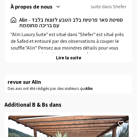
four à micro-ondes, servant. Pour la communauté
À propos de nous
suite dans Shefer
religieuse: blech, samovar pour le samedi et une
Alin - סוויטת פאר פרטיות בלב הטבע לזוגות בלבד
synagogue près de l'auberge.
עם בריכה מחוממת
"Alin Luxury Suite" est situé dans "Shefer" est situé près 
de Safed et entouré par des observations à couper le 
souffle."Alin" Pensez aux moindres détails pour vous 
donner un privé double vacances parfaites. La suite est 
Lire la suite
complètement privée, et quand nous disons que nous 
voulons dire complètement. Les seuls voisins de la 
sienne les collines pastorales et espaces verts qui se 
revue sur Alin
dressent dans le paysage, une piscine chauffée et spa 
jacuzzi privé dans votre propre parking privé à l'intimité 
Des avis ont été rédigés par des visiteurs qui
Alin
parfaite. Plus dans un complexe Il ya un balcon donnant 
sur hypnotiquement et un grand balcon avec vue sur la 
Additional B & Bs dans
pastorale.
En suite
Dans la suite Profitez d'un lit double luxueux avec un 